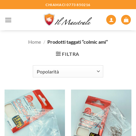
Salta
CHIAMACI 0773 850216
ai
contenuti
Home
/
Prodotti taggati “colmic ami”
FILTRA