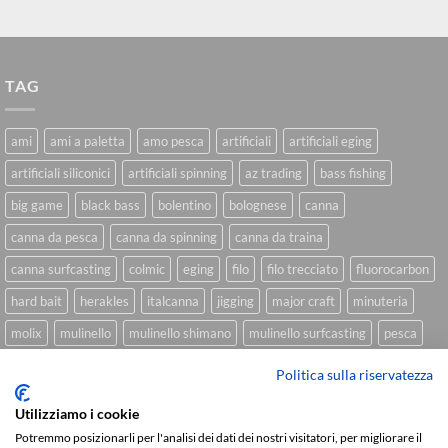
TAG
ami
ami a paletta
amo pesca
artificiali
artificiali eging
artificiali siliconici
artificiali spinning
az trading
bass fishing
big game
black bass
bolentino
bolognese
canna
canna da pesca
canna da spinning
canna da traina
canna surfcasting
colmic
eging
filo
filo trecciato
fluorocarbon
hard bait
herakles
italcanna
jigging
major craft
minuteria
molix
mulinello
mulinello shimano
mulinello surfcasting
pesca
shimano
slow pitch
softbait
softbait yamamoto
spinning
Politica sulla riservatezza
spinning inshore
surfcasting
traina
trecciato
trolling
tubertini
Utilizziamo i cookie
Potremmo posizionarli per l'analisi dei dati dei nostri visitatori, per migliorare il