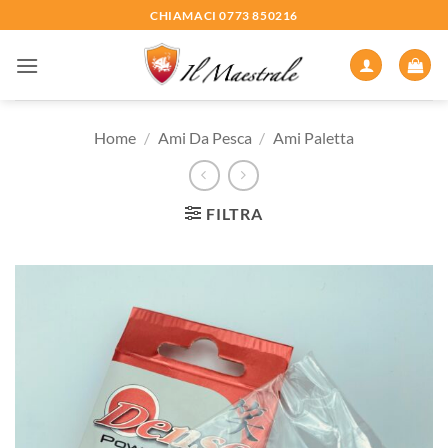
Salta
CHIAMACI 0773 850216
ai
contenuti
Home
/
Ami Da Pesca
/
Ami Paletta
FILTRA