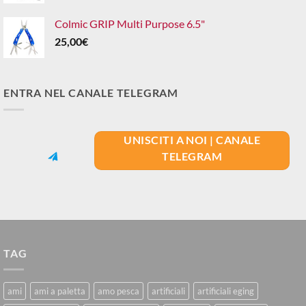
Colmic GRIP Multi Purpose 6.5"
25,00
€
ENTRA NEL CANALE TELEGRAM
UNISCITI A NOI | CANALE
TELEGRAM
TAG
ami
ami a paletta
amo pesca
artificiali
artificiali eging