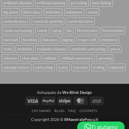
artificiali siliconici
artificiali spinning
az trading
bass fishing
big game
black bass
bolentino
bolognese
canna
canna da pesca
canna da spinning
canna da traina
canna surfcasting
colmic
eging
filo
filo trecciato
fluorocarbon
hard bait
herakles
italcanna
jigging
major craft
minuteria
molix
mulinello
mulinello shimano
mulinello surfcasting
pesca
shimano
slow pitch
softbait
softbait yamamoto
spinning
spinning inshore
surfcasting
traina
trecciato
trolling
tubertini
Sviluppato da
We Blink Design
Visa
PayPal
Stripe
MasterCard
Cash
On
CHI SIAMO
BLOG
FAQ
CONTATTI
Delivery
Copyright 2026 ©
IlMaestralePesca.it
Ti aiutiamo