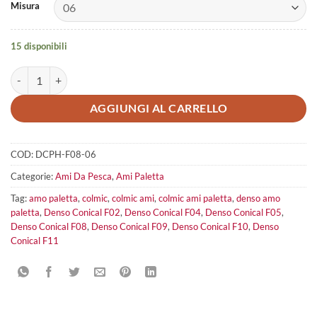
Misura
15 disponibili
Denso Conical F08 quantità
AGGIUNGI AL CARRELLO
COD:
DCPH-F08-06
Categorie:
Ami Da Pesca
,
Ami Paletta
Tag:
amo paletta
,
colmic
,
colmic ami
,
colmic ami paletta
,
denso amo
paletta
,
Denso Conical F02
,
Denso Conical F04
,
Denso Conical F05
,
Denso Conical F08
,
Denso Conical F09
,
Denso Conical F10
,
Denso
Conical F11