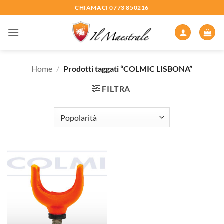
Salta
CHIAMACI 0773 850216
ai
contenuti
Home
/
Prodotti taggati “COLMIC LISBONA”
FILTRA