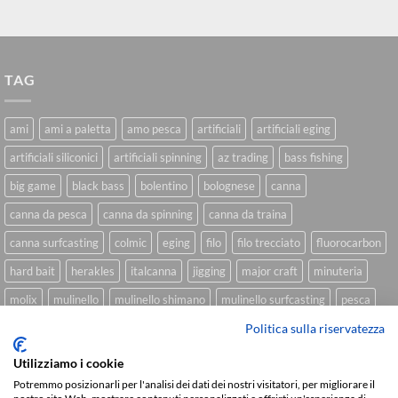
TAG
ami
ami a paletta
amo pesca
artificiali
artificiali eging
artificiali siliconici
artificiali spinning
az trading
bass fishing
big game
black bass
bolentino
bolognese
canna
canna da pesca
canna da spinning
canna da traina
canna surfcasting
colmic
eging
filo
filo trecciato
fluorocarbon
hard bait
herakles
italcanna
jigging
major craft
minuteria
molix
mulinello
mulinello shimano
mulinello surfcasting
pesca
Politica sulla riservatezza
shimano
slow pitch
softbait
softbait yamamoto
spinning
spinning inshore
surfcasting
traina
trecciato
trolling
tubertini
Utilizziamo i cookie
Potremmo posizionarli per l'analisi dei dati dei nostri visitatori, per migliorare il