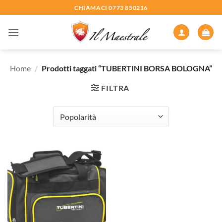
Salta
CHIAMACI 0773 850216
ai
contenuti
Home
/
Prodotti taggati “TUBERTINI BORSA BOLOGNA”
FILTRA