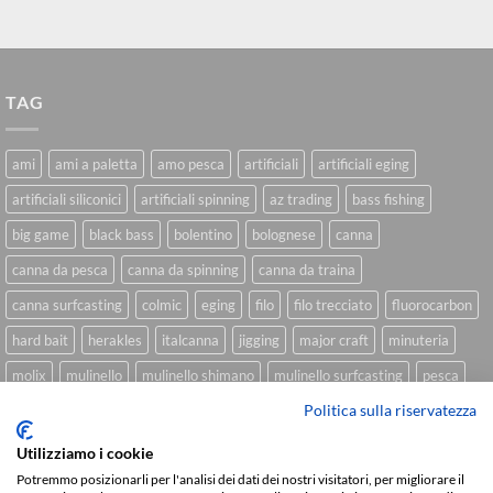
TAG
ami
ami a paletta
amo pesca
artificiali
artificiali eging
artificiali siliconici
artificiali spinning
az trading
bass fishing
big game
black bass
bolentino
bolognese
canna
canna da pesca
canna da spinning
canna da traina
canna surfcasting
colmic
eging
filo
filo trecciato
fluorocarbon
hard bait
herakles
italcanna
jigging
major craft
minuteria
molix
mulinello
mulinello shimano
mulinello surfcasting
pesca
Politica sulla riservatezza
shimano
slow pitch
softbait
softbait yamamoto
spinning
spinning inshore
surfcasting
traina
trecciato
trolling
tubertini
Utilizziamo i cookie
Potremmo posizionarli per l'analisi dei dati dei nostri visitatori, per migliorare il