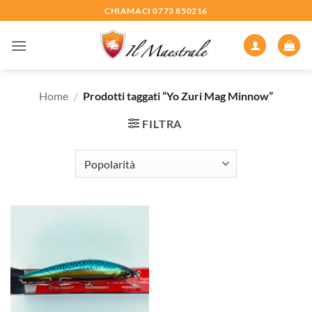
Salta
CHIAMACI 0773 850216
ai
contenuti
Home
/
Prodotti taggati “Yo Zuri Mag Minnow”
FILTRA