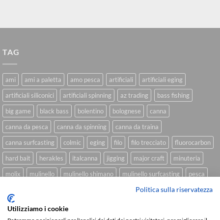
TAG
ami
ami a paletta
amo pesca
artificiali
artificiali eging
artificiali siliconici
artificiali spinning
az trading
bass fishing
big game
black bass
bolentino
bolognese
canna
canna da pesca
canna da spinning
canna da traina
canna surfcasting
colmic
eging
filo
filo trecciato
fluorocarbon
hard bait
herakles
italcanna
jigging
major craft
minuteria
molix
mulinello
mulinello shimano
mulinello surfcasting
pesca
Politica sulla riservatezza
shimano
slow pitch
softbait
softbait yamamoto
spinning
spinning inshore
surfcasting
traina
trecciato
trolling
tubertini
Utilizziamo i cookie