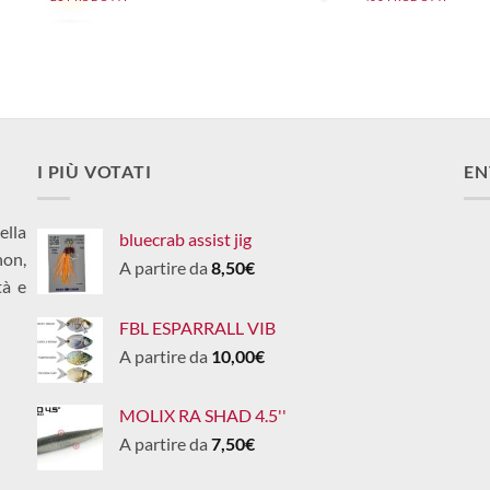
I PIÙ VOTATI
EN
ella
bluecrab assist jig
non,
A partire da
8,50
€
tà e
FBL ESPARRALL VIB
A partire da
10,00
€
MOLIX RA SHAD 4.5''
A partire da
7,50
€