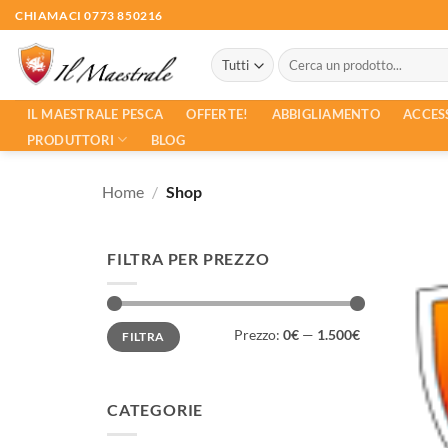
Salta
CHIAMACI 0773 850216
ai
Cerca:
contenuti
ACCES
IL MAESTRALE PESCA
OFFERTE!
ABBIGLIAMENTO
PRODUTTORI
BLOG
Home
/
Shop
FILTRA PER PREZZO
Prezzo
Prezzo
Prezzo:
0€
—
1.500€
FILTRA
Min
Max
CATEGORIE