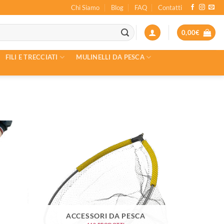
Chi Siamo
Blog
FAQ
Contatti
0,00
€
FILI E TRECCIATI
MULINELLI DA PESCA
ACCESSORI DA PESCA