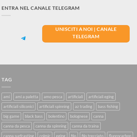
ENTRA NEL CANALE TELEGRAM
UNISCITI A NOI | CANALE
TELEGRAM
TAG
ami
ami a paletta
amo pesca
artificiali
artificiali eging
artificiali siliconici
artificiali spinning
az trading
bass fishing
big game
black bass
bolentino
bolognese
canna
canna da pesca
canna da spinning
canna da traina
canna surfcasting
colmic
eging
filo
filo trecciato
fluorocarbon