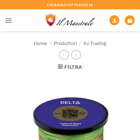
Salta
CHIAMACI 0773 850216
ai
contenuti
Home
/
Produttori
/
Az Trading
FILTRA