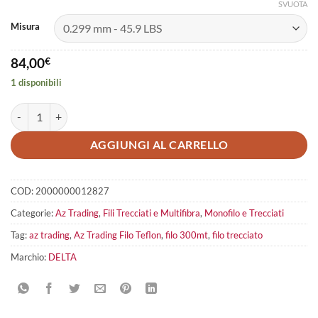
SVUOTA
Misura
84,00
€
1 disponibili
Az Trading Filo Teflon Braid Multicolor 1000mt quantità
AGGIUNGI AL CARRELLO
COD:
2000000012827
Categorie:
Az Trading
,
Fili Trecciati e Multifibra
,
Monofilo e Trecciati
Tag:
az trading
,
Az Trading Filo Teflon
,
filo 300mt
,
filo trecciato
Marchio:
DELTA