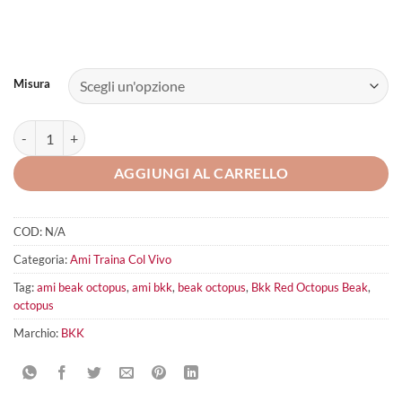
Misura
Bkk Red Octopus Beak quantità
AGGIUNGI AL CARRELLO
COD:
N/A
Categoria:
Ami Traina Col Vivo
Tag:
ami beak octopus
,
ami bkk
,
beak octopus
,
Bkk Red Octopus Beak
,
octopus
Marchio:
BKK