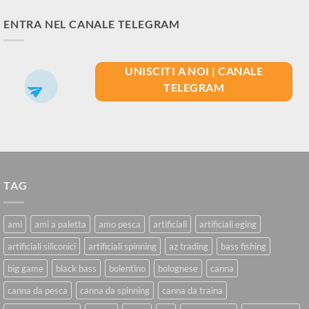
ENTRA NEL CANALE TELEGRAM
UNISCITI A NOI | CANALE
TELEGRAM
TAG
ami
ami a paletta
amo pesca
artificiali
artificiali eging
artificiali siliconici
artificiali spinning
az trading
bass fishing
big game
black bass
bolentino
bolognese
canna
canna da pesca
canna da spinning
canna da traina