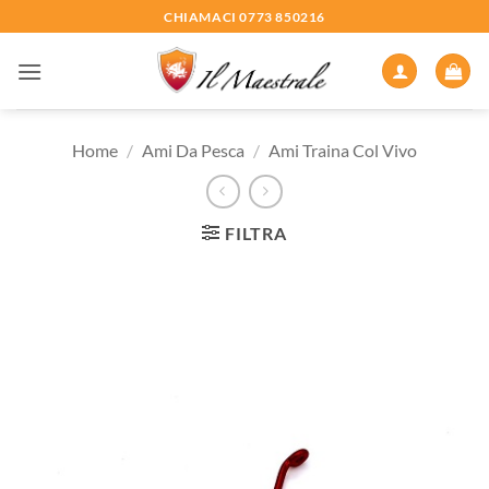
Salta
CHIAMACI 0773 850216
ai
contenuti
Home
/
Ami Da Pesca
/
Ami Traina Col Vivo
FILTRA