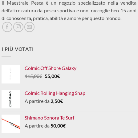
Il Maestrale Pesca è un negozio specializzato nella vendita
dell’attrezzatura da pesca sportiva e non, raccoglie ben 15 anni
di conoscenza, pratica, abilità e amore per questo mondo.
I PIÙ VOTATI
Colmic Off Shore Galaxy
Il
Il
115,00
€
55,00
€
prezzo
prezzo
originale
attuale
Colmic Rolling Hanging Snap
era:
è:
A partire da
2,50
€
115,00€.
55,00€.
Shimano Sonora Te Surf
A partire da
50,00
€