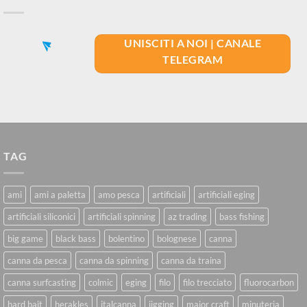
UNISCITI A NOI | CANALE
TELEGRAM
TAG
ami
ami a paletta
amo pesca
artificiali
artificiali eging
artificiali siliconici
artificiali spinning
az trading
bass fishing
big game
black bass
bolentino
bolognese
canna
canna da pesca
canna da spinning
canna da traina
canna surfcasting
colmic
eging
filo
filo trecciato
fluorocarbon
hard bait
herakles
italcanna
jigging
major craft
minuteria