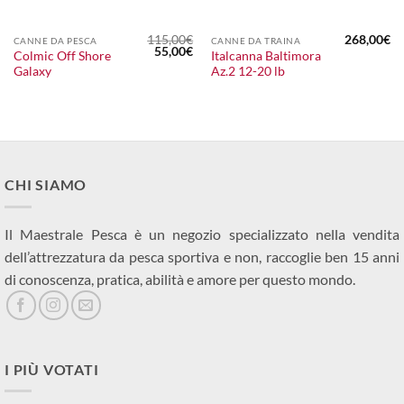
115,00
€
268,00
€
CANNE DA PESCA
CANNE DA TRAINA
Il
Il
55,00
€
Colmic Off Shore
Italcanna Baltimora
prezzo
prezzo
Galaxy
Az.2 12-20 lb
originale
attuale
era:
è:
115,00€.
55,00€.
CHI SIAMO
Il Maestrale Pesca è un negozio specializzato nella vendita
dell’attrezzatura da pesca sportiva e non, raccoglie ben 15 anni
di conoscenza, pratica, abilità e amore per questo mondo.
I PIÙ VOTATI