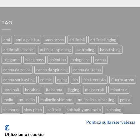
TAG
ami
ami a paletta
amo pesca
artificiali
artificiali eging
artificiali siliconici
artificiali spinning
az trading
bass fishing
big game
black bass
bolentino
bolognese
canna
canna da pesca
canna da spinning
canna da traina
canna surfcasting
colmic
eging
filo
filo trecciato
fluorocarbon
hard bait
herakles
italcanna
jigging
major craft
minuteria
molix
mulinello
mulinello shimano
mulinello surfcasting
pesca
shimano
slow pitch
softbait
softbait yamamoto
spinning
spinning inshore
surfcasting
traina
trecciato
trolling
tubertini
Politica sulla riservatezza
Utilizziamo i cookie