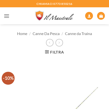
Salta
CHIAMACI 0773 850216
ai
contenuti
Home
/
Canne Da Pesca
/
Canne da Traina
FILTRA
-10%