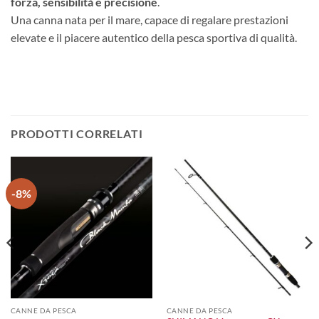
forza, sensibilità e precisione
.
Una canna nata per il mare, capace di regalare prestazioni
elevate e il piacere autentico della pesca sportiva di qualità.
PRODOTTI CORRELATI
-8%
CANNE DA PESCA
CANNE DA PESCA
l