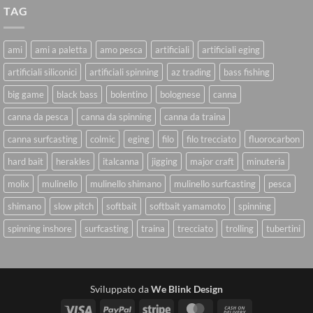
TAG
ami
ami a paletta
amo pesca
artificiali
artificiali eging
artificiali siliconici
artificiali spinning
az trading
bass fishing
big game
black bass
bolentino
bolognese
canna
canna da pesca
canna da spinning
canna da traina
canna surfcasting
colmic
eging
filo
filo trecciato
fluorocarbon
hard bait
herakles
italcanna
jigging
major craft
minuteria
molix
mulinello
mulinello shimano
mulinello surfcasting
pesca
shimano
slow pitch
softbait
softbait yamamoto
spinning
spinning inshore
surfcasting
traina
trecciato
trolling
tubertini
Sviluppato da
We Blink Design
Visa
PayPal
Stripe
MasterCard
Cash