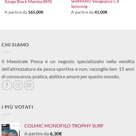
SHIMANO Vengeance CX
Xzoga Black Mamba BMS
prezzo
Spinning
attuale
:
A partire da
165,00
€
A partire da
41,00
€
122,00€.
CHI SIAMO
Il Maestrale Pesca è un negozio specializzato nella vendita
dell’attrezzatura da pesca sportiva e non, raccoglie ben 15 anni
di conoscenza, pratica, abilità e amore per questo mondo.
I PIÙ VOTATI
COLMIC MONOFILO TROPHY SURF
A partire da
6,30
€