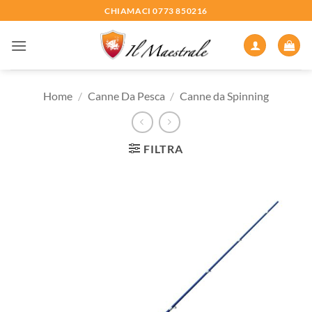
Salta
CHIAMACI 0773 850216
ai
contenuti
Home
/
Canne Da Pesca
/
Canne da Spinning
FILTRA