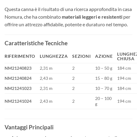
Questa canna è il risultato di una ricerca approfondita in casa
Nomura, che ha combinato
materiali leggeri e resistenti
per
offrire un attrezzo affidabile, potente e duraturo nel tempo.
Caratteristiche Tecniche
LUNGHE
RIFERIMENTO
LUNGHEZZA
SEZIONI
AZIONE
CHIUSA
NM21240823
2,31 m
2
10 – 50 g
184 cm
NM21240824
2,43 m
2
15 – 80 g
194 cm
NM21241023
2,31 m
2
10 – 70 g
184 cm
20 – 100
NM21241024
2,43 m
2
194 cm
g
Vantaggi Principali