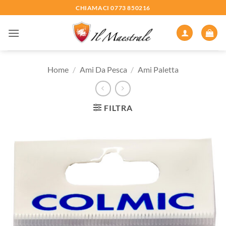
Salta
CHIAMACI 0773 850216
ai
contenuti
Home
/
Ami Da Pesca
/
Ami Paletta
FILTRA