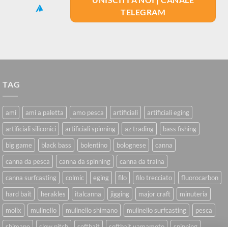
TELEGRAM
TAG
ami
ami a paletta
amo pesca
artificiali
artificiali eging
artificiali siliconici
artificiali spinning
az trading
bass fishing
big game
black bass
bolentino
bolognese
canna
canna da pesca
canna da spinning
canna da traina
canna surfcasting
colmic
eging
filo
filo trecciato
fluorocarbon
hard bait
herakles
italcanna
jigging
major craft
minuteria
molix
mulinello
mulinello shimano
mulinello surfcasting
pesca
shimano
slow pitch
softbait
softbait yamamoto
spinning