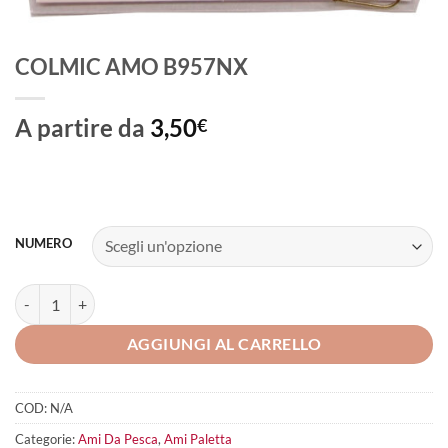
COLMIC AMO B957NX
A partire da
3,50
€
NUMERO
COLMIC AMO B957NX quantità
AGGIUNGI AL CARRELLO
COD:
N/A
Categorie:
Ami Da Pesca
,
Ami Paletta