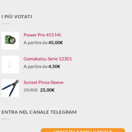
I PIÙ VOTATI
Power Pro 455 Mt
A partire da
45,00
€
Gamakatsu Serie 12301
A partire da
4,50
€
Sunset Pinza Sleeve
Il
Il
29,90
€
25,00
€
prezzo
prezzo
originale
attuale
era:
è:
ENTRA NEL CANALE TELEGRAM
29,90€.
25,00€.
UNISCITI A NOI | CANALE