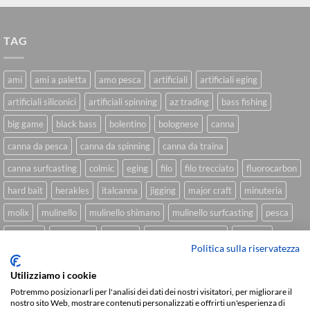
TAG
ami
ami a paletta
amo pesca
artificiali
artificiali eging
artificiali siliconici
artificiali spinning
az trading
bass fishing
big game
black bass
bolentino
bolognese
canna
canna da pesca
canna da spinning
canna da traina
canna surfcasting
colmic
eging
filo
filo trecciato
fluorocarbon
hard bait
herakles
italcanna
jigging
major craft
minuteria
molix
mulinello
mulinello shimano
mulinello surfcasting
pesca
shimano
slow pitch
softbait
softbait yamamoto
spinning
Politica sulla riservatezza
spinning inshore
surfcasting
traina
trecciato
trolling
tubertini
Utilizziamo i cookie
Potremmo posizionarli per l'analisi dei dati dei nostri visitatori, per migliorare il
nostro sito Web, mostrare contenuti personalizzati e offrirti un'esperienza di