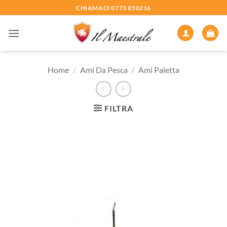
Salta
CHIAMACI 0773 850216
ai
contenuti
Home
/
Ami Da Pesca
/
Ami Paletta
FILTRA