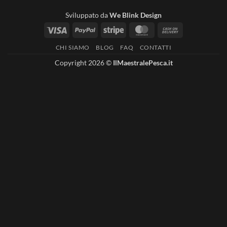
Sviluppato da
We Blink Design
Visa
PayPal
Stripe
MasterCard
Cash
On
CHI SIAMO
BLOG
FAQ
CONTATTI
Delivery
Copyright 2026 ©
IlMaestralePesca.it