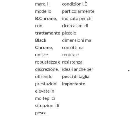
mare. Il
condizioni. È
modello
particolarmente
B.Chrome
,
indicato per chi
con
ricerca ami di
trattamento
piccole
Black
dimensioni ma
Chrome
,
con ottima
unisce
tenuta e
robustezza e
resistenza,
discrezione,
ideali anche per
offrendo
pesci di taglia
prestazioni
importante
.
elevate in
molteplici
situazioni di
pesca.