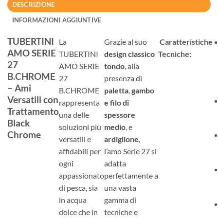
DESCRIZIONE
INFORMAZIONI AGGIUNTIVE
TUBERTINI
La
Grazie al suo
Caratteristiche
AMO SERIE
TUBERTINI
design classico
Tecniche:
27
AMO SERIE
tondo
, alla
B.CHROME
27
presenza di
– Ami
B.CHROME
paletta
,
gambo
Versatili con
rappresenta
e filo di
Trattamento
una delle
spessore
Black
soluzioni più
medio
, e
Chrome
versatili e
ardiglione
,
affidabili per
l’amo Serie 27 si
ogni
adatta
appassionato
perfettamente a
di pesca, sia
una vasta
in acqua
gamma di
dolce che in
tecniche e