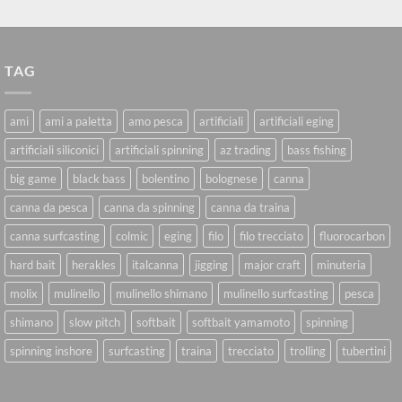
TAG
ami
ami a paletta
amo pesca
artificiali
artificiali eging
artificiali siliconici
artificiali spinning
az trading
bass fishing
big game
black bass
bolentino
bolognese
canna
canna da pesca
canna da spinning
canna da traina
canna surfcasting
colmic
eging
filo
filo trecciato
fluorocarbon
hard bait
herakles
italcanna
jigging
major craft
minuteria
molix
mulinello
mulinello shimano
mulinello surfcasting
pesca
shimano
slow pitch
softbait
softbait yamamoto
spinning
spinning inshore
surfcasting
traina
trecciato
trolling
tubertini