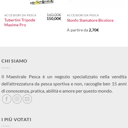
160,00
€
ACCESSORI DA PESCA
ACCESSORI DA PESCA
Il
Il
150,00
€
Tubertini Tripode
Stonfo Slamatore Bicolore
prezzo
prezzo
Maxime Pro
originale
attuale
era:
è:
A partire da
2,70
€
160,00€.
150,00€.
CHI SIAMO
Il Maestrale Pesca è un negozio specializzato nella vendita
dell’attrezzatura da pesca sportiva e non, raccoglie ben 15 anni
di conoscenza, pratica, abilità e amore per questo mondo.
I PIÙ VOTATI