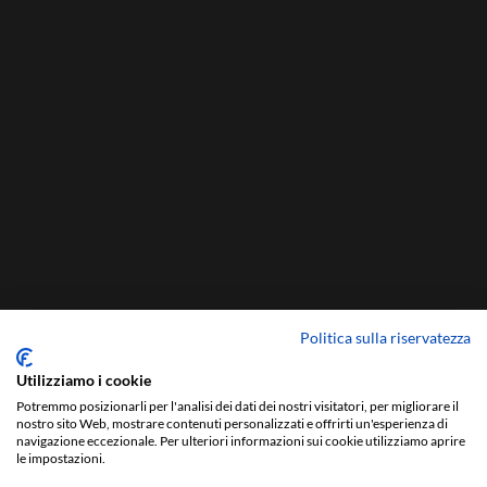
Politica sulla riservatezza
Utilizziamo i cookie
Potremmo posizionarli per l'analisi dei dati dei nostri visitatori, per migliorare il
nostro sito Web, mostrare contenuti personalizzati e offrirti un'esperienza di
navigazione eccezionale. Per ulteriori informazioni sui cookie utilizziamo aprire
le impostazioni.