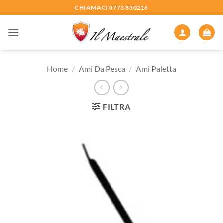
Salta
CHIAMACI 0773 850216
ai
contenuti
Home
/
Ami Da Pesca
/
Ami Paletta
FILTRA