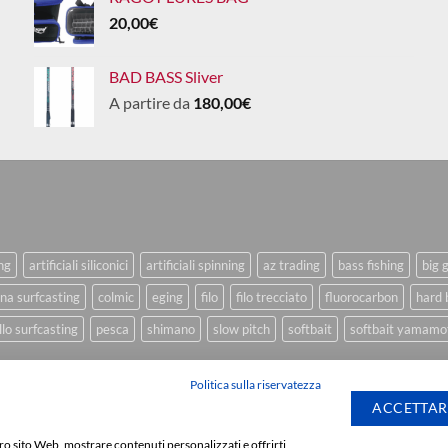
20,00
€
BAD BASS Sliver
A partire da
180,00
€
ing
artificiali siliconici
artificiali spinning
az trading
bass fishing
big 
na surfcasting
colmic
eging
filo
filo trecciato
fluorocarbon
hard 
lo surfcasting
pesca
shimano
slow pitch
softbait
softbait yamamo
Politica sulla riservatezza
ACCETTAR
stro sito Web, mostrare contenuti personalizzati e offrirti