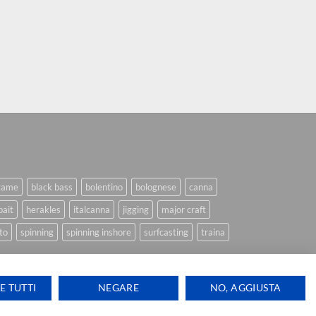
game
black bass
bolentino
bolognese
canna
bait
herakles
italcanna
jigging
major craft
to
spinning
spinning inshore
surfcasting
traina
E TUTTI
NEGARE
NO, AGGIUSTA