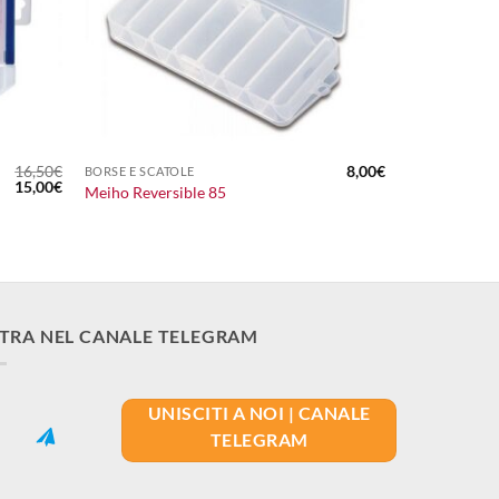
+
16,50
€
8,00
€
BORSE E SCATOLE
Il
Il
15,00
€
Meiho Reversible 85
prezzo
prezzo
originale
attuale
era:
è:
16,50€.
15,00€.
TRA NEL CANALE TELEGRAM
UNISCITI A NOI | CANALE
TELEGRAM