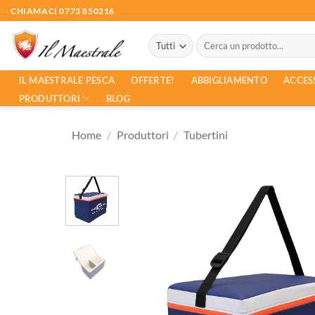
Salta
CHIAMACI 0773 850216
ai
Cerca:
contenuti
ACCES
IL MAESTRALE PESCA
OFFERTE!
ABBIGLIAMENTO
PRODUTTORI
BLOG
Home
/
Produttori
/
Tubertini