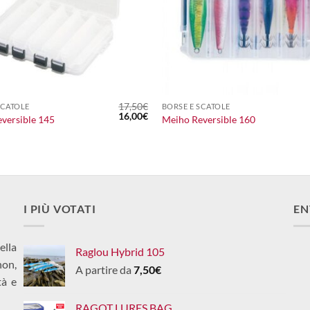
+
17,50
€
SCATOLE
BORSE E SCATOLE
Il
Il
16,00
€
versible 145
Meiho Reversible 160
prezzo
prezzo
originale
attuale
era:
è:
17,50€.
16,00€.
I PIÙ VOTATI
EN
ella
Raglou Hybrid 105
non,
A partire da
7,50
€
tà e
RAGOT LURES BAG