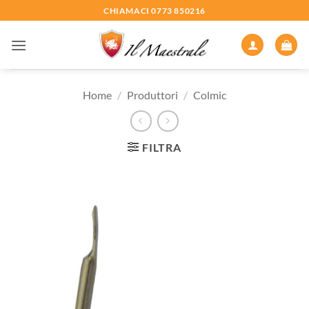
Salta
CHIAMACI 0773 850216
ai
contenuti
Home
/
Produttori
/
Colmic
FILTRA