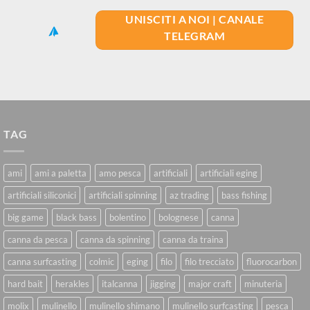
UNISCITI A NOI | CANALE
TELEGRAM
TAG
ami
ami a paletta
amo pesca
artificiali
artificiali eging
artificiali siliconici
artificiali spinning
az trading
bass fishing
big game
black bass
bolentino
bolognese
canna
canna da pesca
canna da spinning
canna da traina
canna surfcasting
colmic
eging
filo
filo trecciato
fluorocarbon
hard bait
herakles
italcanna
jigging
major craft
minuteria
molix
mulinello
mulinello shimano
mulinello surfcasting
pesca