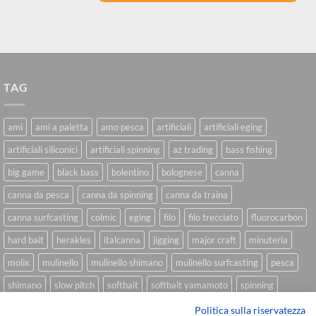
TAG
ami
ami a paletta
amo pesca
artificiali
artificiali eging
artificiali siliconici
artificiali spinning
az trading
bass fishing
big game
black bass
bolentino
bolognese
canna
canna da pesca
canna da spinning
canna da traina
canna surfcasting
colmic
eging
filo
filo trecciato
fluorocarbon
hard bait
herakles
italcanna
jigging
major craft
minuteria
molix
mulinello
mulinello shimano
mulinello surfcasting
pesca
shimano
slow pitch
softbait
softbait yamamoto
spinning
spinning inshore
surfcasting
traina
trecciato
trolling
tubertini
Politica sulla riservatezza