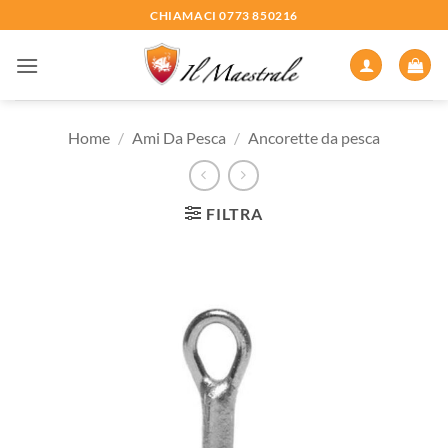
Salta
CHIAMACI 0773 850216
ai
contenuti
Home
/
Ami Da Pesca
/
Ancorette da pesca
FILTRA