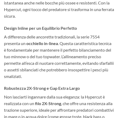
istantanea anche nelle bocche più ossee e resistenti. Con la
Hypercut, ogni tocco del predatore si trasforma in una ferrata
sicura.
Design Inline per un Equilibrio Perfetto
A differenza delle ancorette tradizionali, la serie 7554
presenta un
occhiello in-linea
. Questa caratteristica tecnica
è fondamentale per mantenere il perfetto bilanciamento del
tuo minnow o del tuo topwater. L’allineamento preciso
permette all’esca di nuotare correttamente, evitando sfarfallii
o assetti sbilanciati che potrebbero insospettire i pesci più
smaliziati.
Robustezza 2X-Strong e Gap Extra Largo
Non lasciarti ingannare dalla sua eleganza: la Hypercut è
realizzata con un
filo 2X-Strong
, che offre una resistenza alla
trazione superiore, ideale per affrontare predatori combattivi
in mare o in acqua dolce (come grosse trote, black bass o