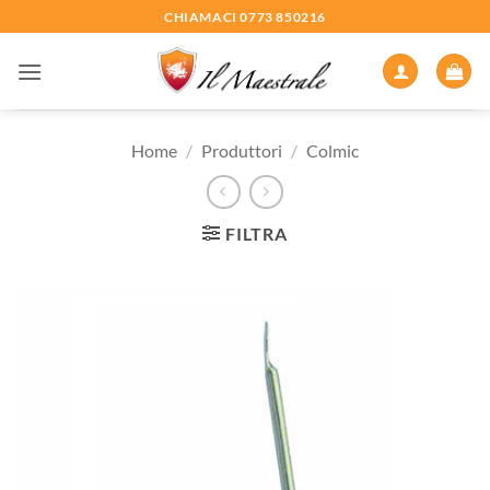
Salta
CHIAMACI 0773 850216
ai
contenuti
Home
/
Produttori
/
Colmic
FILTRA