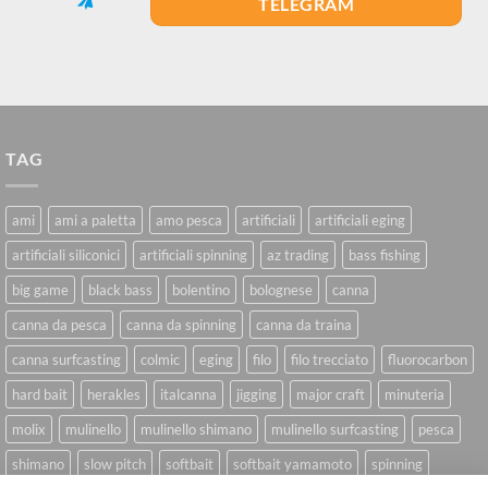
TELEGRAM
TAG
ami
ami a paletta
amo pesca
artificiali
artificiali eging
artificiali siliconici
artificiali spinning
az trading
bass fishing
big game
black bass
bolentino
bolognese
canna
canna da pesca
canna da spinning
canna da traina
canna surfcasting
colmic
eging
filo
filo trecciato
fluorocarbon
hard bait
herakles
italcanna
jigging
major craft
minuteria
molix
mulinello
mulinello shimano
mulinello surfcasting
pesca
shimano
slow pitch
softbait
softbait yamamoto
spinning