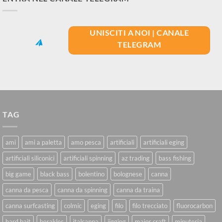
UNISCITI A NOI | CANALE
TELEGRAM
TAG
ami
ami a paletta
amo pesca
artificiali
artificiali eging
artificiali siliconici
artificiali spinning
az trading
bass fishing
big game
black bass
bolentino
bolognese
canna
canna da pesca
canna da spinning
canna da traina
canna surfcasting
colmic
eging
filo
filo trecciato
fluorocarbon
hard bait
herakles
italcanna
jigging
major craft
minuteria