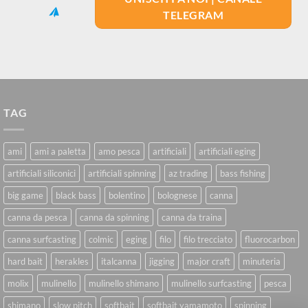
TELEGRAM
TAG
ami
ami a paletta
amo pesca
artificiali
artificiali eging
artificiali siliconici
artificiali spinning
az trading
bass fishing
big game
black bass
bolentino
bolognese
canna
canna da pesca
canna da spinning
canna da traina
canna surfcasting
colmic
eging
filo
filo trecciato
fluorocarbon
hard bait
herakles
italcanna
jigging
major craft
minuteria
molix
mulinello
mulinello shimano
mulinello surfcasting
pesca
shimano
slow pitch
softbait
softbait yamamoto
spinning