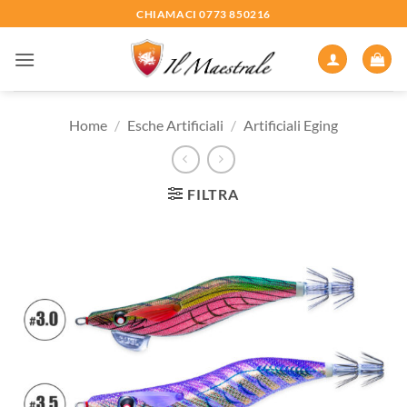
Salta
CHIAMACI 0773 850216
ai
contenuti
Home
/
Esche Artificiali
/
Artificiali Eging
FILTRA