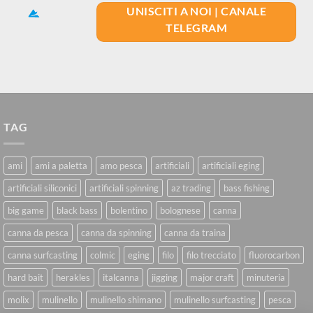
UNISCITI A NOI | CANALE
TELEGRAM
TAG
ami
ami a paletta
amo pesca
artificiali
artificiali eging
artificiali siliconici
artificiali spinning
az trading
bass fishing
big game
black bass
bolentino
bolognese
canna
canna da pesca
canna da spinning
canna da traina
canna surfcasting
colmic
eging
filo
filo trecciato
fluorocarbon
hard bait
herakles
italcanna
jigging
major craft
minuteria
molix
mulinello
mulinello shimano
mulinello surfcasting
pesca