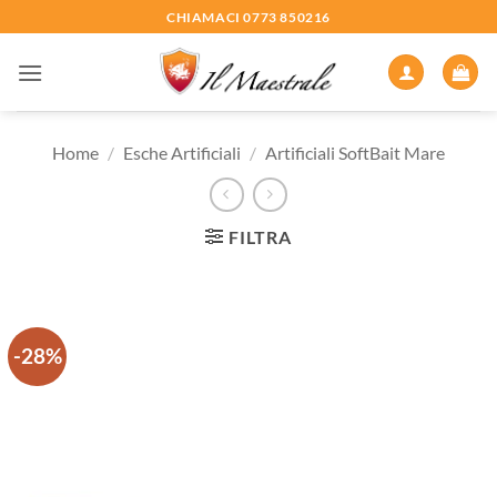
Salta
CHIAMACI 0773 850216
ai
contenuti
Home
/
Esche Artificiali
/
Artificiali SoftBait Mare
FILTRA
-28%