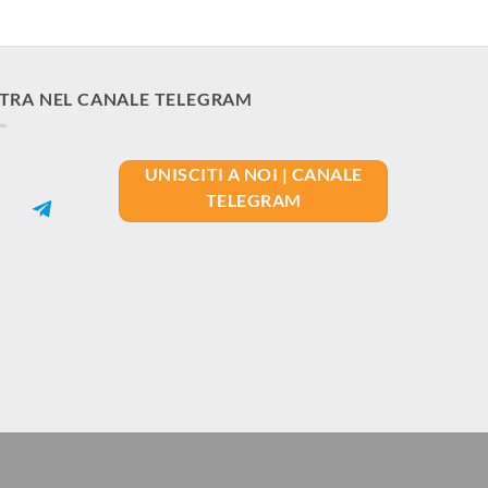
90,00€.
65,00€.
TRA NEL CANALE TELEGRAM
UNISCITI A NOI | CANALE
TELEGRAM