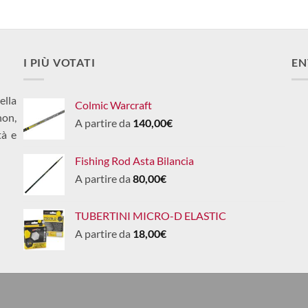
160,00€.
150,00€.
I PIÙ VOTATI
EN
ella
Colmic Warcraft
non,
A partire da
140,00
€
tà e
Fishing Rod Asta Bilancia
A partire da
80,00
€
TUBERTINI MICRO-D ELASTIC
A partire da
18,00
€