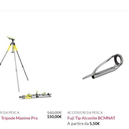
+
160,00
€
I DA PESCA
ACCESSORI DA PESCA
Il
Il
150,00
€
i Tripode Maxime Pro
Fuji Tip Alconite BCMNAT
prezzo
prezzo
A partire da
5,50
€
originale
attuale
era:
è: