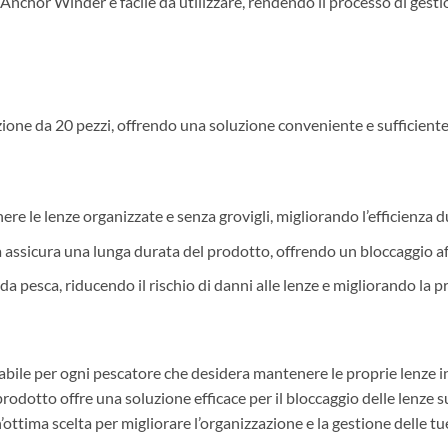
 Anchor Winder è facile da utilizzare, rendendo il processo di gesti
ezione da 20 pezzi, offrendo una soluzione conveniente e sufficien
re le lenze organizzate e senza grovigli, migliorando l’efficienza d
ità assicura una lunga durata del prodotto, offrendo un bloccaggio af
e da pesca, riducendo il rischio di danni alle lenze e migliorando la 
bile per ogni pescatore che desidera mantenere le proprie lenze in 
prodotto offre una soluzione efficace per il bloccaggio delle lenze s
ttima scelta per migliorare l’organizzazione e la gestione delle tu