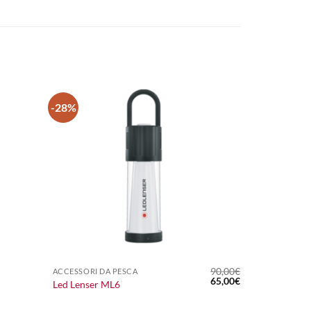
-28%
+
90,00
€
ACCESSORI DA PESCA
Il
Il
65,00
€
Led Lenser ML6
prezzo
prezzo
originale
attuale
era:
è: