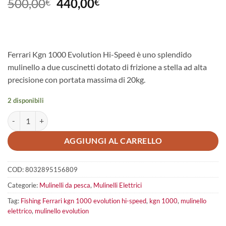
Il
Il
500,00
440,00
€
€
prezzo
prezzo
originale
attuale
era:
è:
500,00€.
440,00€.
Ferrari Kgn 1000 Evolution Hi-Speed è uno splendido
mulinello a due cuscinetti dotato di frizione a stella ad alta
precisione con portata massima di 20kg.
2 disponibili
Fishing Ferrari KGN 1000 Evolution Hi-Speed quantità
AGGIUNGI AL CARRELLO
COD:
8032895156809
Categorie:
Mulinelli da pesca
,
Mulinelli Elettrici
Tag:
Fishing Ferrari kgn 1000 evolution hi-speed
,
kgn 1000
,
mulinello
elettrico
,
mulinello evolution