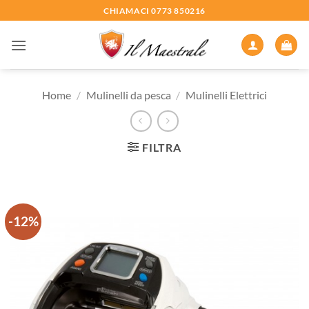
Salta
CHIAMACI 0773 850216
ai
contenuti
Home
/
Mulinelli da pesca
/
Mulinelli Elettrici
FILTRA
-12%