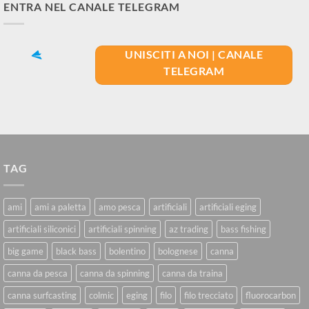
ENTRA NEL CANALE TELEGRAM
UNISCITI A NOI | CANALE
TELEGRAM
TAG
ami
ami a paletta
amo pesca
artificiali
artificiali eging
artificiali siliconici
artificiali spinning
az trading
bass fishing
big game
black bass
bolentino
bolognese
canna
canna da pesca
canna da spinning
canna da traina
canna surfcasting
colmic
eging
filo
filo trecciato
fluorocarbon