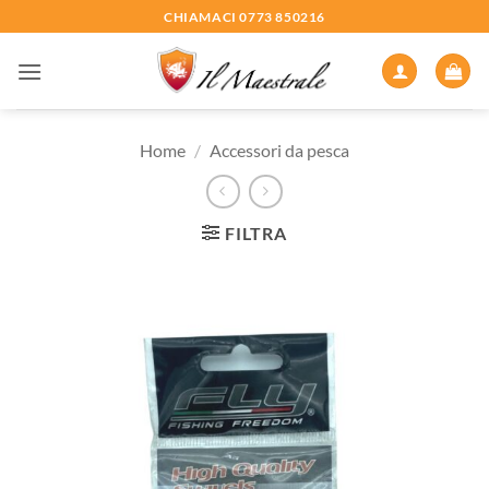
Salta
CHIAMACI 0773 850216
ai
contenuti
Home
/
Accessori da pesca
FILTRA