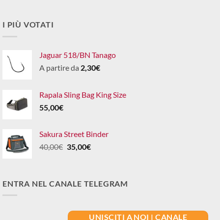
I PIÙ VOTATI
Jaguar 518/BN Tanago
A partire da
2,30
€
Rapala Sling Bag King Size
55,00
€
Sakura Street Binder
Il
Il
40,00
€
35,00
€
prezzo
prezzo
originale
attuale
era:
è:
ENTRA NEL CANALE TELEGRAM
40,00€.
35,00€.
UNISCITI A NOI | CANALE