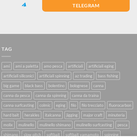
TELEGRAM
TAG
ami
ami a paletta
amo pesca
artificiali
artificiali eging
artificiali siliconici
artificiali spinning
az trading
bass fishing
big game
black bass
bolentino
bolognese
canna
canna da pesca
canna da spinning
canna da traina
canna surfcasting
colmic
eging
filo
filo trecciato
fluorocarbon
hard bait
herakles
italcanna
jigging
major craft
minuteria
molix
mulinello
mulinello shimano
mulinello surfcasting
pesca
shimano
slow pitch
softbait
softbait yamamoto
spinning