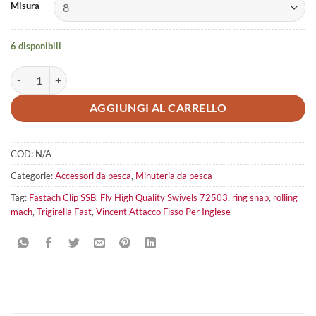
Misura
6 disponibili
Fly High Quality Swivels 72503 quantità
AGGIUNGI AL CARRELLO
COD:
N/A
Categorie:
Accessori da pesca
,
Minuteria da pesca
Tag:
Fastach Clip SSB
,
Fly High Quality Swivels 72503
,
ring snap
,
rolling
mach
,
Trigirella Fast
,
Vincent Attacco Fisso Per Inglese