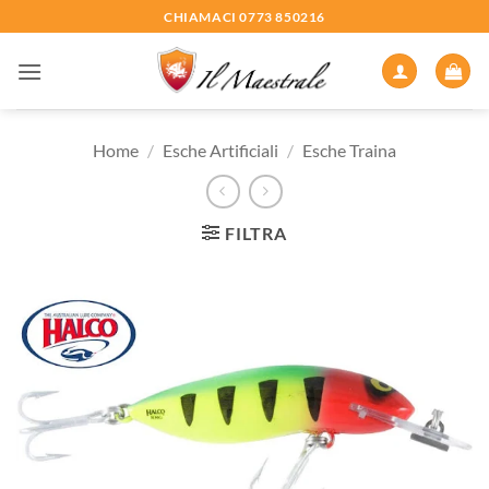
Salta
CHIAMACI 0773 850216
ai
contenuti
Home
/
Esche Artificiali
/
Esche Traina
FILTRA