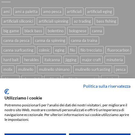
ami
ami a paletta
amo pesca
artificiali
artificiali eging
artificiali siliconici
artificiali spinning
az trading
bass fishing
big game
black bass
bolentino
bolognese
canna
canna da pesca
canna da spinning
canna da traina
canna surfcasting
colmic
eging
filo
filo trecciato
fluorocarbon
hard bait
herakles
italcanna
jigging
major craft
minuteria
molix
mulinello
mulinello shimano
mulinello surfcasting
pesca
shimano
slow pitch
softbait
softbait yamamoto
spinning
Politica sulla riservatezza
spinning inshore
surfcasting
traina
trecciato
trolling
tubertini
Utilizziamo i cookie
Potremmo posizionarli per l'analisi dei dati dei nostri visitatori, per migliorare il
nostro sito Web, mostrare contenuti personalizzati e offrirti un'esperienza di
Sviluppato da
We Blink Design
navigazione eccezionale. Per ulteriori informazioni sui cookie utilizziamo aprire
le impostazioni.
Visa
PayPal
Stripe
MasterCard
Cash
On
CHI SIAMO
BLOG
FAQ
CONTATTI