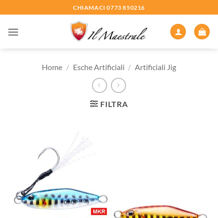
Salta
CHIAMACI 0773 850216
ai
contenuti
Home
/
Esche Artificiali
/
Artificiali Jig
FILTRA