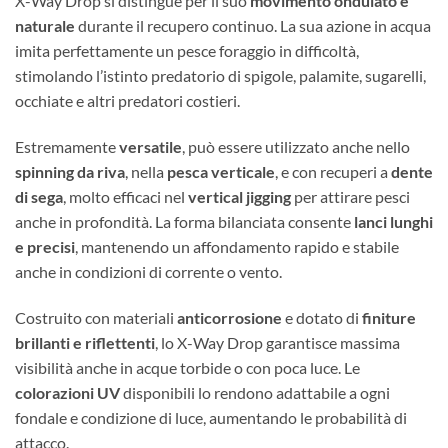
X-Way Drop si distingue per il suo
movimento ondulato e
naturale
durante il recupero continuo. La sua azione in acqua
imita perfettamente un pesce foraggio in difficoltà,
stimolando l’istinto predatorio di spigole, palamite, sugarelli,
occhiate e altri predatori costieri.
Estremamente
versatile
, può essere utilizzato anche nello
spinning da riva
, nella
pesca verticale
, e con recuperi a
dente
di sega
, molto efficaci nel
vertical jigging
per attirare pesci
anche in profondità. La forma bilanciata consente
lanci lunghi
e precisi
, mantenendo un affondamento rapido e stabile
anche in condizioni di corrente o vento.
Costruito con materiali
anticorrosione
e dotato di
finiture
brillanti e riflettenti
, lo X-Way Drop garantisce massima
visibilità anche in acque torbide o con poca luce. Le
colorazioni UV
disponibili lo rendono adattabile a ogni
fondale e condizione di luce, aumentando le probabilità di
attacco.