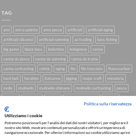
TAG
ami
ami a paletta
amo pesca
artificiali
artificiali eging
artificiali siliconici
artificiali spinning
az trading
bass fishing
big game
black bass
bolentino
bolognese
canna
canna da pesca
canna da spinning
canna da traina
canna surfcasting
colmic
eging
filo
filo trecciato
fluorocarbon
hard bait
herakles
italcanna
jigging
major craft
minuteria
molix
mulinello
mulinello shimano
mulinello surfcasting
pesca
shimano
slow pitch
softbait
softbait yamamoto
spinning
Politica sulla riservatezza
spinning inshore
surfcasting
traina
trecciato
trolling
tubertini
Utilizziamo i cookie
Potremmo posizionarli per l'analisi dei dati dei nostri visitatori, per migliorare il
nostro sito Web, mostrare contenuti personalizzati e offrirti un'esperienza di
navigazione eccezionale. Per ulteriori informazioni sui cookie utilizziamo aprire
Sviluppato da
We Blink Design