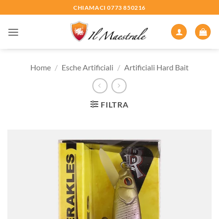
Salta
CHIAMACI 0773 850216
ai
contenuti
Home
/
Esche Artificiali
/
Artificiali Hard Bait
FILTRA