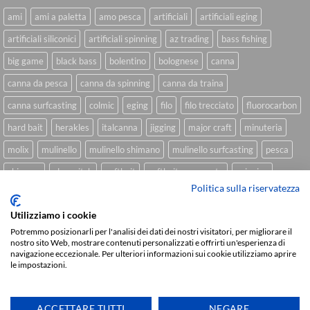
ami
ami a paletta
amo pesca
artificiali
artificiali eging
artificiali siliconici
artificiali spinning
az trading
bass fishing
big game
black bass
bolentino
bolognese
canna
canna da pesca
canna da spinning
canna da traina
canna surfcasting
colmic
eging
filo
filo trecciato
fluorocarbon
hard bait
herakles
italcanna
jigging
major craft
minuteria
molix
mulinello
mulinello shimano
mulinello surfcasting
pesca
shimano
slow pitch
softbait
softbait yamamoto
spinning
Politica sulla riservatezza
spinning inshore
surfcasting
traina
trecciato
trolling
tubertini
Utilizziamo i cookie
Potremmo posizionarli per l'analisi dei dati dei nostri visitatori, per migliorare il
nostro sito Web, mostrare contenuti personalizzati e offrirti un'esperienza di
Sviluppato da
We Blink Design
navigazione eccezionale. Per ulteriori informazioni sui cookie utilizziamo aprire
le impostazioni.
Visa
PayPal
Stripe
MasterCard
Cash
On
CHI SIAMO
BLOG
FAQ
CONTATTI
Delivery
ACCETTARE TUTTI
NEGARE