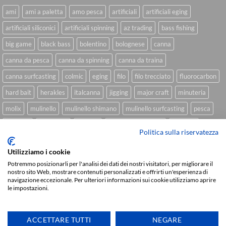
ami
ami a paletta
amo pesca
artificiali
artificiali eging
artificiali siliconici
artificiali spinning
az trading
bass fishing
big game
black bass
bolentino
bolognese
canna
canna da pesca
canna da spinning
canna da traina
canna surfcasting
colmic
eging
filo
filo trecciato
fluorocarbon
hard bait
herakles
italcanna
jigging
major craft
minuteria
molix
mulinello
mulinello shimano
mulinello surfcasting
pesca
shimano
slow pitch
softbait
softbait yamamoto
spinning
Politica sulla riservatezza
spinning inshore
surfcasting
traina
trecciato
trolling
tubertini
Utilizziamo i cookie
Potremmo posizionarli per l'analisi dei dati dei nostri visitatori, per migliorare il
nostro sito Web, mostrare contenuti personalizzati e offrirti un'esperienza di
navigazione eccezionale. Per ulteriori informazioni sui cookie utilizziamo aprire
Sviluppato da
We Blink Design
le impostazioni.
Visa
PayPal
Stripe
MasterCard
Cash
On
CHI SIAMO
BLOG
FAQ
CONTATTI
ACCETTARE TUTTI
NEGARE
Delivery