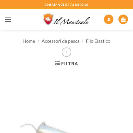
Salta
CHIAMACI 0773 850216
ai
contenuti
Home
/
Accessori da pesca
/
Filo Elastico
FILTRA