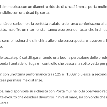
i simmetrica, con un diametro ridotto di circa 21mm al porta mulin
nsibile, con una dead tip corta.
ità del carbonio e la perfetta scalatura dell’arco conferiscono all
tto, ma offre un ritorno istantaneo e sorprendente, anche in chius
 sensibilissima che si inchina alle onde senza spostare la zavorra. 
o.
 le toccate più sottili, garantendo una buona percezione delle prede
da i tentativi di fuga e il controllo che passa alla sotto vetta per
, con un’ottima performance tra i 125 e i 150 gr più esca, a seconda 
stesa per massime distanze.
 ma disponibile su richiesta con Porta mulinello, la Sparviero ra
te evoluto che desidera divertirsi in riva al mare, sia con onde che
versa.