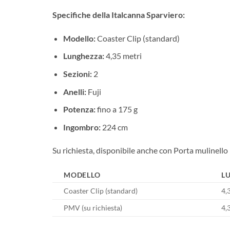
Specifiche della Italcanna Sparviero:
Modello:
Coaster Clip (standard)
Lunghezza:
4,35 metri
Sezioni:
2
Anelli:
Fuji
Potenza:
fino a 175 g
Ingombro:
224 cm
Su richiesta, disponibile anche con Porta mulinell
MODELLO
L
Coaster Clip (standard)
4,
PMV (su richiesta)
4,