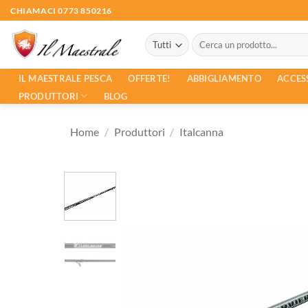
Salta
CHIAMACI 0773 850216
ai
Cerca:
contenuti
ACCES
IL MAESTRALE PESCA
OFFERTE!
ABBIGLIAMENTO
PRODUTTORI
BLOG
Home
/
Produttori
/
Italcanna