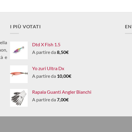
I PIÙ VOTATI
EN
ella
Dtd X Fish 1.5
non,
A partire da
8,50
€
tà e
Yo zuri Ultra Dx
A partire da
10,00
€
Rapala Guanti Angler Bianchi
A partire da
7,00
€