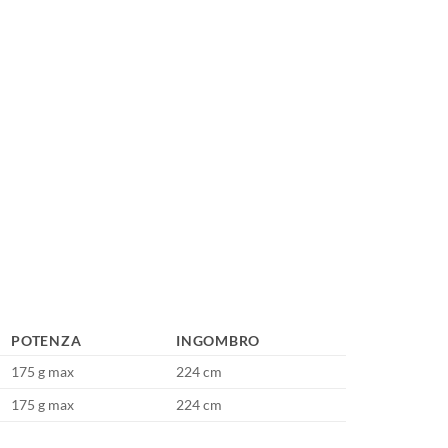
POTENZA
INGOMBRO
175 g max
224 cm
175 g max
224 cm