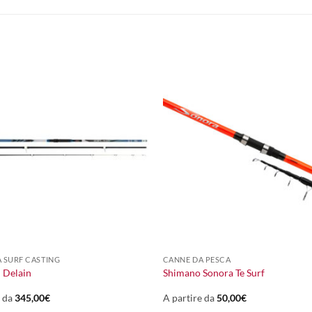
+
 SURF CASTING
CANNE DA PESCA
i Delain
Shimano Sonora Te Surf
e da
345,00
€
A partire da
50,00
€