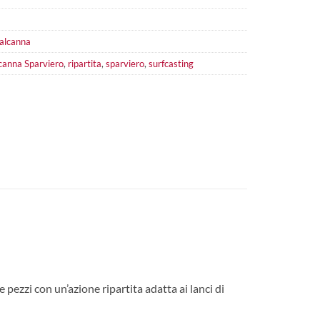
talcanna
lcanna Sparviero
,
ripartita
,
sparviero
,
surfcasting
pezzi con un’azione ripartita adatta ai lanci di