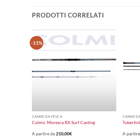
PRODOTTI CORRELATI
-11%
+
+
390,00
€
CANNE DA PESCA
CANNE DA
Il
Il
350,00
€
Colmic Moresca RX Surf Casting
Tubertin
prezzo
prezzo
originale
attuale
era:
è:
A partire da
210,00
€
A partir
390,00€.
350,00€.