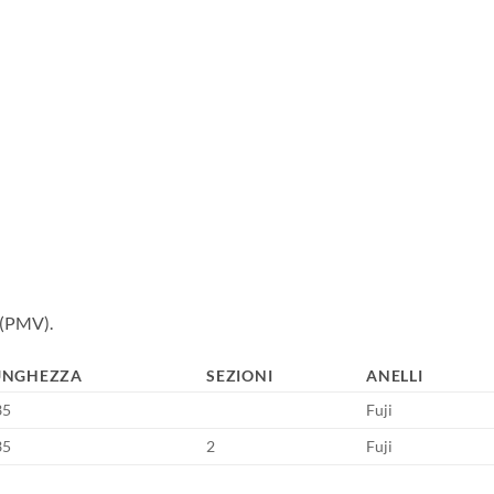
o (PMV).
UNGHEZZA
SEZIONI
ANELLI
35
Fuji
35
2
Fuji