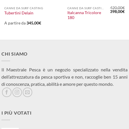
420,00
€
CANNE DA SURF CASTING
CANNE DA SURF CASTING
Il
Il
398,00
€
Italcanna Tricolore
Tubertini Delain
prezzo
pr
180
originale
at
era:
è:
A partire da
345,00
€
420,00€.
39
CHI SIAMO
Il Maestrale Pesca è un negozio specializzato nella vendita
dell’attrezzatura da pesca sportiva e non, raccoglie ben 15 anni
di conoscenza, pratica, abilità e amore per questo mondo.
I PIÙ VOTATI