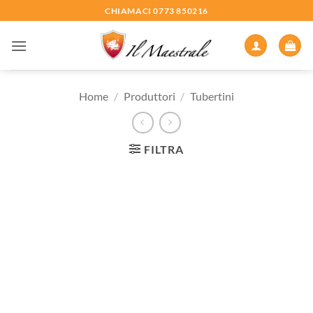
Salta
CHIAMACI 0773 850216
ai
contenuti
Home
/
Produttori
/
Tubertini
FILTRA