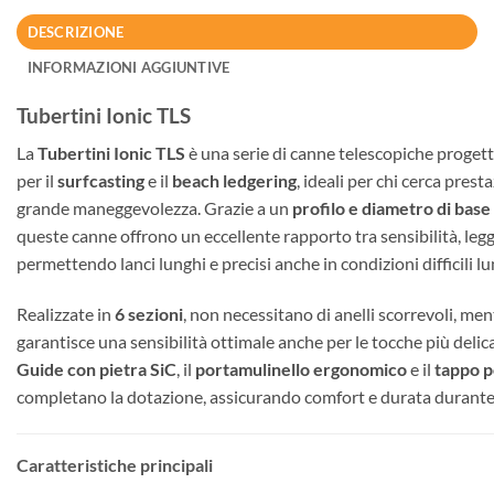
DESCRIZIONE
INFORMAZIONI AGGIUNTIVE
Tubertini Ionic TLS
La
Tubertini Ionic TLS
è una serie di canne telescopiche proget
per il
surfcasting
e il
beach ledgering
, ideali per chi cerca prest
grande maneggevolezza. Grazie a un
profilo e diametro di base
queste canne offrono un eccellente rapporto tra sensibilità, leg
permettendo lanci lunghi e precisi anche in condizioni difficili lu
Realizzate in
6 sezioni
, non necessitano di anelli scorrevoli, men
garantisce una sensibilità ottimale anche per le tocche più delic
Guide con pietra SiC
, il
portamulinello ergonomico
e il
tappo p
completano la dotazione, assicurando comfort e durata durante l
Caratteristiche principali