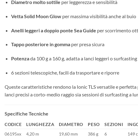
Diametro molto sottile
per leggerezza e sensibilità
Vetta Solid Moon Glow
per massima visibilità anche al buio
Anelli leggeri a doppio ponte Sea Guide
per scorrimento otti
Tappo posteriore in gomma
per presa sicura
Potenza
da 100 g a 160 g, adatta a lanci leggeri o surfcastin
6 sezioni telescopiche, facili da trasportare e riporre
Queste caratteristiche rendono la Ionic TLS versatile e perfetta 
lanci precisi a corto-medio raggio sia sessioni di surfcasting a lu
Specifiche Tecniche
CODICE
LUNGHEZZA
DIAMETRO
PESO
SEZIONI
ING
06195xx
4,20 m
19,60 mm
386 g
6
149 