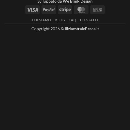
Sviluppato da
We Blink Design
Visa
PayPal
Stripe
MasterCard
Cash
On
CHI SIAMO
BLOG
FAQ
CONTATTI
Delivery
Copyright 2026 ©
IlMaestralePesca.it