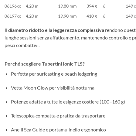
06196xx
4,20 m
19,80 mm
394 g
6
149 
06197xx
4,20 m
19,90 mm
410 g
6
149 
Il
diametro ridotto e la leggerezza complessiva
rendono queste
lunghe sessioni senza affaticamento, mantenendo controllo e p
pesci combattivi.
Perché scegliere Tubertini Ionic TLS?
Perfetta per surfcasting e beach ledgering
Vetta Moon Glow per visibilità notturna
Potenze adatte a tutte le esigenze costiere (100–160 g)
Telescopica compatta e pratica da trasportare
Anelli Sea Guide e portamulinello ergonomico