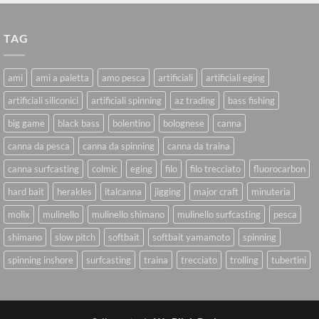
TAG
ami
ami a paletta
amo pesca
artificiali
artificiali eging
artificiali siliconici
artificiali spinning
az trading
bass fishing
big game
black bass
bolentino
bolognese
canna
canna da pesca
canna da spinning
canna da traina
canna surfcasting
colmic
eging
filo
filo trecciato
fluorocarbon
hard bait
herakles
italcanna
jigging
major craft
minuteria
molix
mulinello
mulinello shimano
mulinello surfcasting
pesca
shimano
slow pitch
softbait
softbait yamamoto
spinning
spinning inshore
surfcasting
traina
trecciato
trolling
tubertini