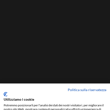
Politica sulla riservatezza
Utilizziamo i cookie
Potremmo posizionarli per l'analisi dei dati dei nostri visitatori, per migliorare il
nostro sito Web, mostrare contenuti personalizzati e offrirti un'esperienza di