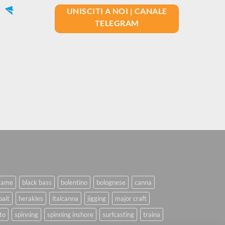
UNISCITI A NOI | CANALE
TELEGRAM
game
black bass
bolentino
bolognese
canna
bait
herakles
italcanna
jigging
major craft
to
spinning
spinning inshore
surfcasting
traina