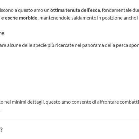
eriscono a questo amo un’
ottima tenuta dell’esca
, fondamentale dura
i e esche morbide
, mantenendole saldamente in posizione anche in 
re
diare alcune delle specie più ricercate nel panorama della pesca spor
iato nei minimi dettagli, questo amo consente di affrontare combat
.
?