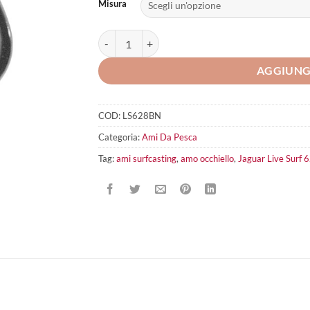
Misura
Jaguar Live Surf 628 quantità
AGGIUNG
COD:
LS628BN
Categoria:
Ami Da Pesca
Tag:
ami surfcasting
,
amo occhiello
,
Jaguar Live Surf 