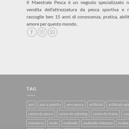
Il Maestrale Pesca è un negozio specializzato n
vendita dell’attrezzatura da pesca sportiva e 
raccoglie ben 15 anni di conoscenza, pratica, abili
amore per questo mondo.
TAG
ami
ami a paletta
amo pesca
artificiali
artificiali eg
canna da pesca
canna da spinning
canna da traina
can
minuteria
molix
mulinello
mulinello shimano
mulinel