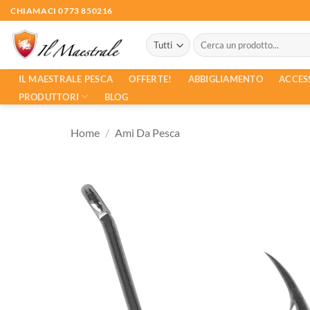
Salta
CHIAMACI 0773 850216
ai
Cerca:
contenuti
ACCES
IL MAESTRALE PESCA
OFFERTE!
ABBIGLIAMENTO
PRODUTTORI
BLOG
Home
/
Ami Da Pesca