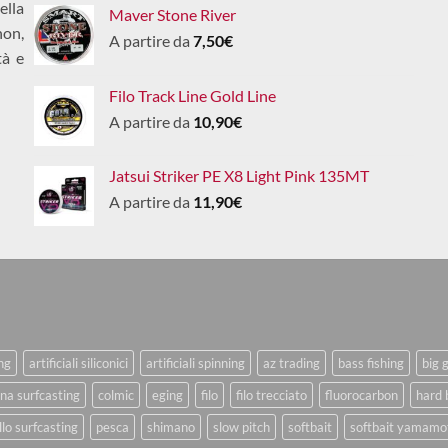
ella
Maver Stone River
non,
A partire da
7,50
€
tà e
Filo Track Line Gold Line
A partire da
10,90
€
Jatsui Striker PE X8 Light Pink 135MT
A partire da
11,90
€
ing
artificiali siliconici
artificiali spinning
az trading
bass fishing
big 
na surfcasting
colmic
eging
filo
filo trecciato
fluorocarbon
hard 
lo surfcasting
pesca
shimano
slow pitch
softbait
softbait yamamo