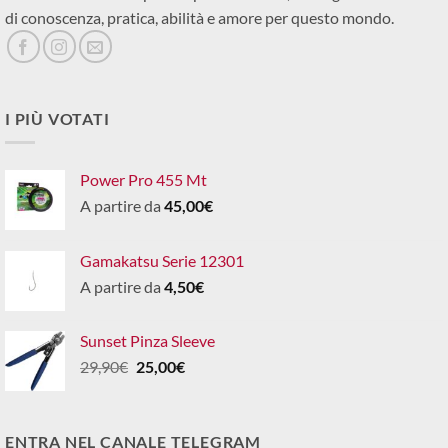
di conoscenza, pratica, abilità e amore per questo mondo.
I PIÙ VOTATI
Power Pro 455 Mt
A partire da
45,00
€
Gamakatsu Serie 12301
A partire da
4,50
€
Sunset Pinza Sleeve
Il
Il
29,90
€
25,00
€
prezzo
prezzo
originale
attuale
era:
è:
ENTRA NEL CANALE TELEGRAM