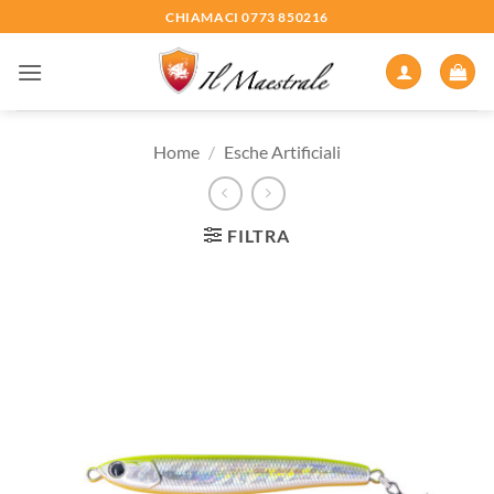
Salta
CHIAMACI 0773 850216
ai
contenuti
Home
/
Esche Artificiali
FILTRA