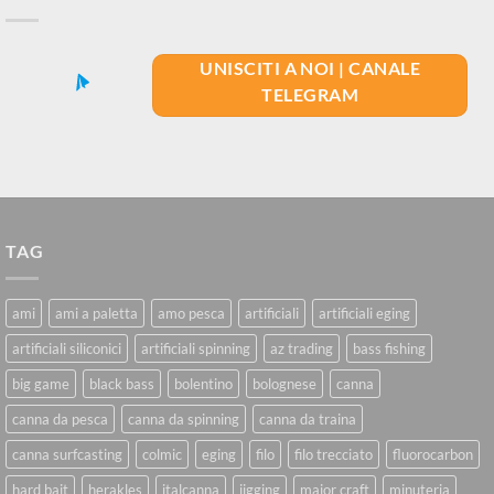
29,90€.
25,00€.
UNISCITI A NOI | CANALE
TELEGRAM
TAG
ami
ami a paletta
amo pesca
artificiali
artificiali eging
artificiali siliconici
artificiali spinning
az trading
bass fishing
big game
black bass
bolentino
bolognese
canna
canna da pesca
canna da spinning
canna da traina
canna surfcasting
colmic
eging
filo
filo trecciato
fluorocarbon
hard bait
herakles
italcanna
jigging
major craft
minuteria