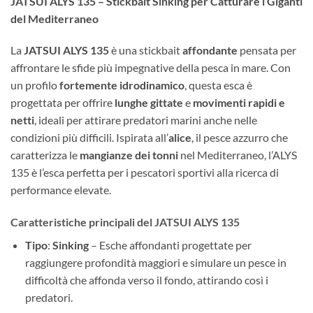
JATSUI ALYS 135 – Stickbait Sinking per Catturare i Giganti
del Mediterraneo
La
JATSUI ALYS 135
è una stickbait
affondante
pensata per
affrontare le sfide più impegnative della pesca in mare. Con
un profilo
fortemente idrodinamico
, questa esca è
progettata per offrire
lunghe gittate
e
movimenti rapidi e
netti
, ideali per attirare predatori marini anche nelle
condizioni più difficili. Ispirata all’
alice
, il pesce azzurro che
caratterizza le
mangianze dei tonni
nel Mediterraneo, l’ALYS
135 è l’esca perfetta per i pescatori sportivi alla ricerca di
performance elevate.
Caratteristiche principali del JATSUI ALYS 135
Tipo
:
Sinking
– Esche affondanti progettate per
raggiungere profondità maggiori e simulare un pesce in
difficoltà che affonda verso il fondo, attirando così i
predatori.