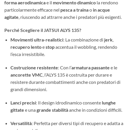
forma aerodinamica
e il
movimento dinamico
la rendono
particolarmente efficace nel
pesca a traina
o
in acque
agitate
, riuscendo ad attrarre anche i predatori più esigenti.
Perché Scegliere il JATSUI ALYS 135?
Movimenti ultra-realistici
: La combinazione di
jerk
,
recupero lento
e
stop
accentua il wobbling, rendendo
l’esca irresistibile.
Costruzione resistente
: Con l’
armatura passante
e le
ancorette VMC
, l’ALYS 135 è costruita per durare e
resistere durante combattimenti anche con predatori di
grandi dimensioni.
Lanci precisi
: Il design idrodinamico consente
lunghe
gittate
e una
grande stabilità
anche in condizioni difficili.
Versatilità
: Perfetta per diversi tipi di recupero e adatta a