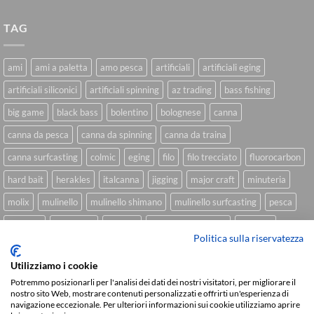
TAG
ami
ami a paletta
amo pesca
artificiali
artificiali eging
artificiali siliconici
artificiali spinning
az trading
bass fishing
big game
black bass
bolentino
bolognese
canna
canna da pesca
canna da spinning
canna da traina
canna surfcasting
colmic
eging
filo
filo trecciato
fluorocarbon
hard bait
herakles
italcanna
jigging
major craft
minuteria
molix
mulinello
mulinello shimano
mulinello surfcasting
pesca
shimano
slow pitch
softbait
softbait yamamoto
spinning
Politica sulla riservatezza
spinning inshore
surfcasting
traina
trecciato
trolling
tubertini
Utilizziamo i cookie
Potremmo posizionarli per l'analisi dei dati dei nostri visitatori, per migliorare il
nostro sito Web, mostrare contenuti personalizzati e offrirti un'esperienza di
navigazione eccezionale. Per ulteriori informazioni sui cookie utilizziamo aprire
Sviluppato da
We Blink Design