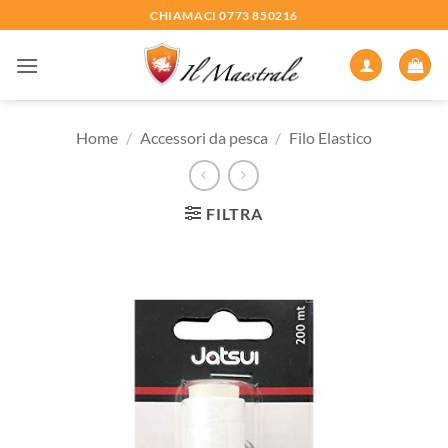
Salta
CHIAMACI 0773 850216
ai
contenuti
Home
/
Accessori da pesca
/
Filo Elastico
FILTRA