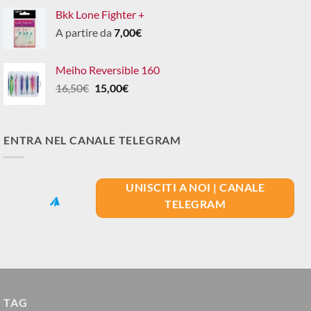
Bkk Lone Fighter +
A partire da
7,00
€
Meiho Reversible 160
Il
Il
16,50
€
15,00
€
prezzo
prezzo
originale
attuale
era:
è:
ENTRA NEL CANALE TELEGRAM
16,50€.
15,00€.
UNISCITI A NOI | CANALE
TELEGRAM
TAG