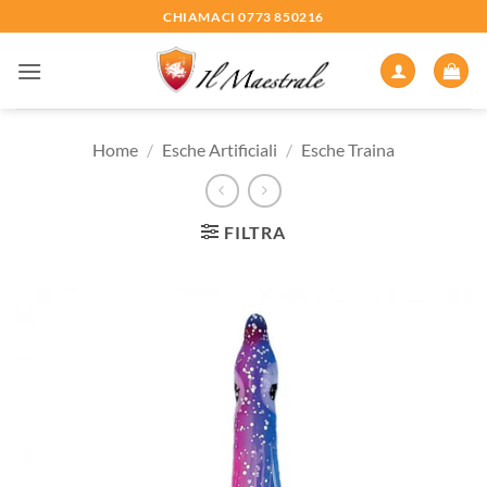
Salta
CHIAMACI 0773 850216
ai
contenuti
Home
/
Esche Artificiali
/
Esche Traina
FILTRA