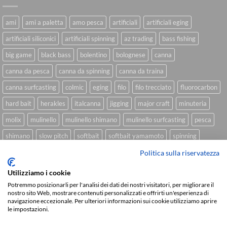
ami
ami a paletta
amo pesca
artificiali
artificiali eging
artificiali siliconici
artificiali spinning
az trading
bass fishing
big game
black bass
bolentino
bolognese
canna
canna da pesca
canna da spinning
canna da traina
canna surfcasting
colmic
eging
filo
filo trecciato
fluorocarbon
hard bait
herakles
italcanna
jigging
major craft
minuteria
molix
mulinello
mulinello shimano
mulinello surfcasting
pesca
shimano
slow pitch
softbait
softbait yamamoto
spinning
spinning inshore
surfcasting
traina
trecciato
trolling
tubertini
Politica sulla riservatezza
Utilizziamo i cookie
Potremmo posizionarli per l'analisi dei dati dei nostri visitatori, per migliorare il
nostro sito Web, mostrare contenuti personalizzati e offrirti un'esperienza di
Sviluppato da
We Blink Design
navigazione eccezionale. Per ulteriori informazioni sui cookie utilizziamo aprire
le impostazioni.
Visa
PayPal
Stripe
MasterCard
Cash
On