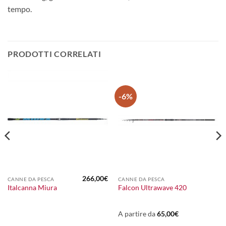
tempo.
PRODOTTI CORRELATI
-6%
266,00
€
CANNE DA PESCA
CANNE DA PESCA
l
Italcanna Miura
Falcon Ultrawave 420
prezzo
attuale
:
165,00€.
A partire da
65,00
€