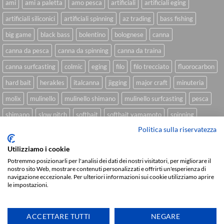
ami
ami a paletta
amo pesca
artificiali
artificiali eging
artificiali siliconici
artificiali spinning
az trading
bass fishing
big game
black bass
bolentino
bolognese
canna
canna da pesca
canna da spinning
canna da traina
canna surfcasting
colmic
eging
filo
filo trecciato
fluorocarbon
hard bait
herakles
italcanna
jigging
major craft
minuteria
molix
mulinello
mulinello shimano
mulinello surfcasting
pesca
shimano
slow pitch
softbait
softbait yamamoto
spinning
Politica sulla riservatezza
spinning inshore
surfcasting
traina
trecciato
trolling
tubertini
Utilizziamo i cookie
Potremmo posizionarli per l'analisi dei dati dei nostri visitatori, per migliorare il
nostro sito Web, mostrare contenuti personalizzati e offrirti un'esperienza di
Sviluppato da
We Blink Design
navigazione eccezionale. Per ulteriori informazioni sui cookie utilizziamo aprire
le impostazioni.
Visa
PayPal
Stripe
MasterCard
Cash
On
CHI SIAMO
BLOG
FAQ
CONTATTI
Delivery
ACCETTARE TUTTI
NEGARE
Copyright 2026 ©
IlMaestralePesca.it