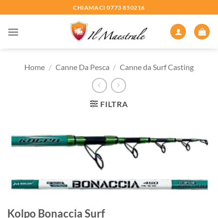
Salta
CHIAMACI 0773 850216
ai
contenuti
Home
/
Canne Da Pesca
/
Canne da Surf Casting
FILTRA
Kolpo Bonaccia Surf