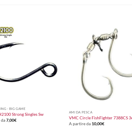
+
ING - BIG GAME
AMI DA PESCA
2100 Strong Singles Sw
VMC Circle FishFighter 7388CS 3
e da
7,00
€
A partire da
10,00
€