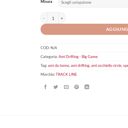
Misura
Track Line Special Tuna Girellato quantità
AGGIUNG
COD:
N/A
Categoria:
Ami Drifting - Big Game
Tag:
ami da tonno
,
ami drifting
,
ami occhiello circle
,
spe
Marchio:
TRACK LINE