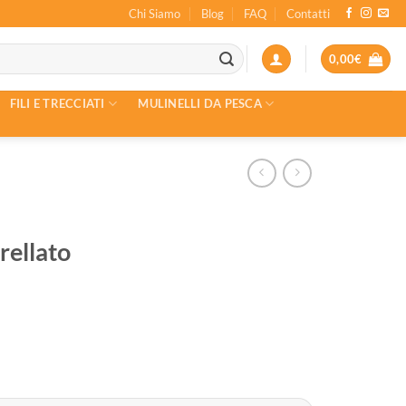
Chi Siamo
Blog
FAQ
Contatti
0,00
€
FILI E TRECCIATI
MULINELLI DA PESCA
rellato