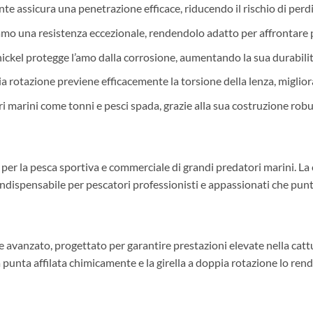
nte assicura una penetrazione efficace, riducendo il rischio di perdi
ll’amo una resistenza eccezionale, rendendolo adatto per affrontare 
k nickel protegge l’amo dalla corrosione, aumentando la sua durabil
ia rotazione previene efficacemente la torsione della lenza, migliora
ori marini come tonni e pesci spada, grazie alla sua costruzione robu
 per la pesca sportiva e commerciale di grandi predatori marini. La 
ndispensabile per pescatori professionisti e appassionati che punt
 avanzato, progettato per garantire prestazioni elevate nella cattur
 la punta affilata chimicamente e la girella a doppia rotazione lo r