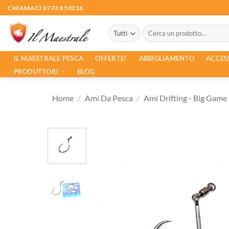
Salta
CHIAMACI 0773 850216
ai
Cerca:
contenuti
ACCES
IL MAESTRALE PESCA
OFFERTE!
ABBIGLIAMENTO
PRODUTTORI
BLOG
Home
/
Ami Da Pesca
/
Ami Drifting - Big Game