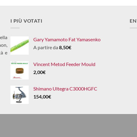
I PIÙ VOTATI
EN
ella
Gary Yamamoto Fat Yamasenko
non,
A partire da
8,50
€
tà e
Vincent Metod Feeder Mould
2,00
€
Shimano Ultegra C3000HGFC
154,00
€