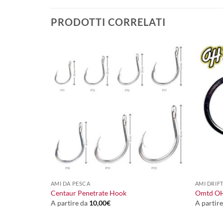
PRODOTTI CORRELATI
+
+
AMI DA PESCA
AMI DRIFT
Centaur Penetrate Hook
Omtd OH
A partire da
10,00
€
A partir