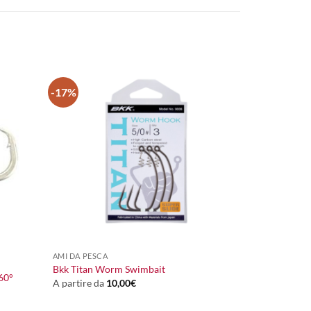
-17%
+
AMI DA PESCA
Bkk Titan Worm Swimbait
60°
A partire da
10,00
€