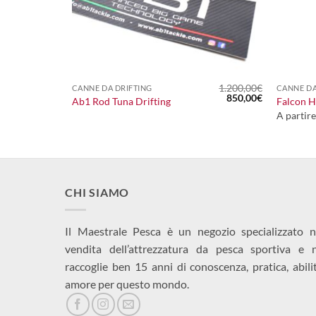
+
+
1.200,00
€
CANNE DA DRIFTING
CANNE D
Il
Il
850,00
€
Ab1 Rod Tuna Drifting
Falcon H
prezzo
prezzo
A partir
originale
attuale
era:
è:
1.200,00€.
850,00€.
CHI SIAMO
Il Maestrale Pesca è un negozio specializzato n
vendita dell’attrezzatura da pesca sportiva e 
raccoglie ben 15 anni di conoscenza, pratica, abili
amore per questo mondo.