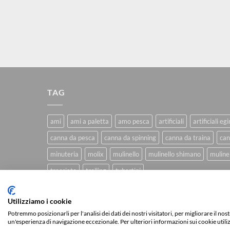
TAG
ami
ami a paletta
amo pesca
artificiali
artificiali eg
canna da pesca
canna da spinning
canna da traina
can
minuteria
molix
mulinello
mulinello shimano
mulinel
trecciato
trolling
tubertini
Utilizziamo i cookie
CHI SIAMO
BLOG
FAQ
CONTATTI
Potremmo posizionarli per l'analisi dei dati dei nostri visitatori, per migliorare il no
un'esperienza di navigazione eccezionale. Per ulteriori informazioni sui cookie utili
Copyright 2026 ©
IlMaestralePesca.it