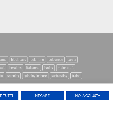
game
black bass
bolentino
bolognese
canna
bait
herakles
italcanna
jigging
major craft
to
spinning
spinning inshore
surfcasting
traina
E TUTTI
NEGARE
NO, AGGIUSTA
Ti aiutiamo
Visa
PayPal
Stripe
MasterCard
Cash
ink Design
On