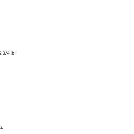
 3/4 lb:
i.