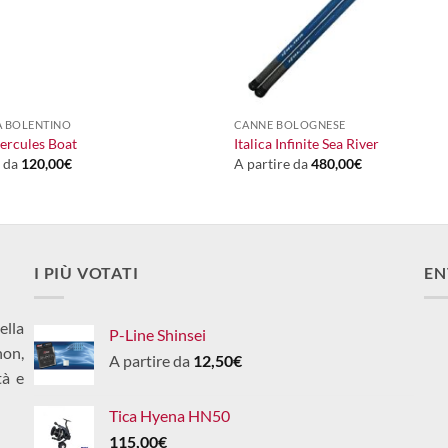
+
A BOLENTINO
CANNE BOLOGNESE
ercules Boat
Italica Infinite Sea River
e da
120,00
€
A partire da
480,00
€
I PIÙ VOTATI
EN
ella
P-Line Shinsei
non,
A partire da
12,50
€
tà e
Tica Hyena HN50
115,00
€