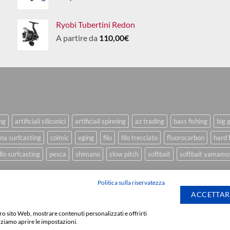
Ryobi Tubertini Redon
A partire da
110,00
€
ing
artificiali siliconici
artificiali spinning
az trading
bass fishing
big 
na surfcasting
colmic
eging
filo
filo trecciato
fluorocarbon
hard 
lo surfcasting
pesca
shimano
slow pitch
softbait
softbait yamamo
Politica sulla riservatezza
ACCETTAR
stro sito Web, mostrare contenuti personalizzati e offrirti
Sviluppato da
We Bl
zziamo aprire le impostazioni.