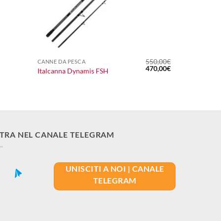
+
550,00
€
CANNE DA PESCA
Il
Il
470,00
€
Italcanna Dynamis FSH
prezzo
prezzo
originale
attuale
era:
è:
550,00€.
470,00€.
TRA NEL CANALE TELEGRAM
UNISCITI A NOI | CANALE
TELEGRAM