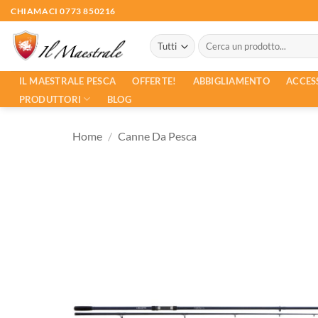
Salta
CHIAMACI 0773 850216
ai
Cerca:
contenuti
ACCES
IL MAESTRALE PESCA
OFFERTE!
ABBIGLIAMENTO
PRODUTTORI
BLOG
Home
/
Canne Da Pesca