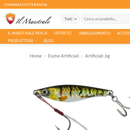
Salta
CHIAMACI 0773 850216
ai
Cerca:
contenuti
ACCES
IL MAESTRALE PESCA
OFFERTE!
ABBIGLIAMENTO
PRODUTTORI
BLOG
Home
/
Esche Artificiali
/
Artificiali Jig