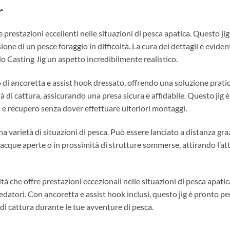
r
e prestazioni eccellenti nelle situazioni di pesca apatica. Questo ji
one di un pesce foraggio in difficoltà. La cura dei dettagli è evident
lo Casting Jig un aspetto incredibilmente realistico.
i ancoretta e assist hook dressato, offrendo una soluzione pratica 
à di cattura, assicurando una presa sicura e affidabile. Questo jig
io e recupero senza dover effettuare ulteriori montaggi.
 una varietà di situazioni di pesca. Può essere lanciato a distanza 
in acque aperte o in prossimità di strutture sommerse, attirando l’
lità che offre prestazioni eccezionali nelle situazioni di pesca apat
redatori. Con ancoretta e assist hook inclusi, questo jig è pronto pe
di cattura durante le tue avventure di pesca.