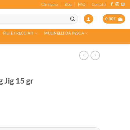
Chi Siamo
Blog
FAQ
Contatti
0,00
€
FILI E TRECCIATI
MULINELLI DA PESCA
 Jig 15 gr