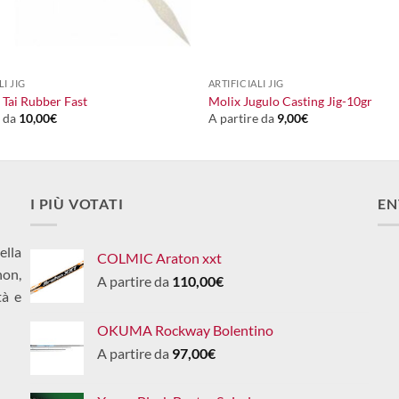
+
LI JIG
ARTIFICIALI JIG
Tai Rubber Fast
Molix Jugulo Casting Jig-10gr
e da
10,00
€
A partire da
9,00
€
I PIÙ VOTATI
EN
ella
COLMIC Araton xxt
non,
A partire da
110,00
€
tà e
OKUMA Rockway Bolentino
A partire da
97,00
€