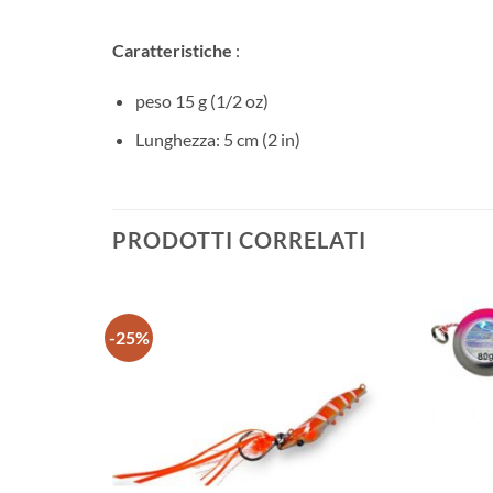
Caratteristiche
:
peso 15 g (1/2 oz)
Lunghezza: 5 cm (2 in)
PRODOTTI CORRELATI
-25%