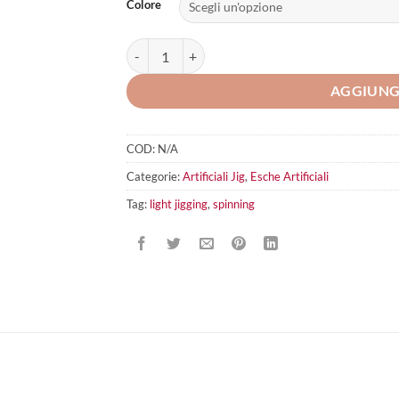
Colore
Molix Jugulo Wide Casting Jig 15 gr quantità
AGGIUNG
COD:
N/A
Categorie:
Artificiali Jig
,
Esche Artificiali
Tag:
light jigging
,
spinning