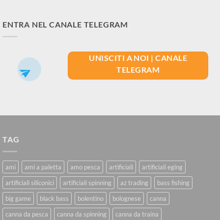
ENTRA NEL CANALE TELEGRAM
UNISCITI A NOI | CANALE
TELEGRAM
TAG
ami
ami a paletta
amo pesca
artificiali
artificiali eging
artificiali siliconici
artificiali spinning
az trading
bass fishing
big game
black bass
bolentino
bolognese
canna
canna da pesca
canna da spinning
canna da traina