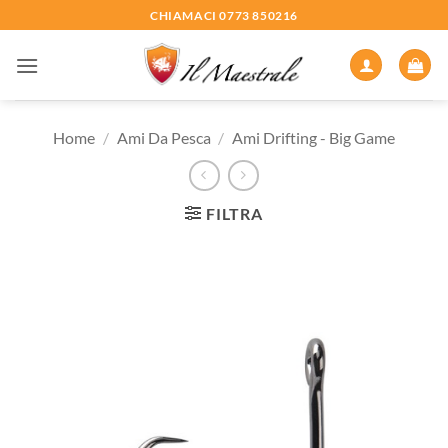
Salta
CHIAMACI 0773 850216
ai
contenuti
Home
/
Ami Da Pesca
/
Ami Drifting - Big Game
FILTRA