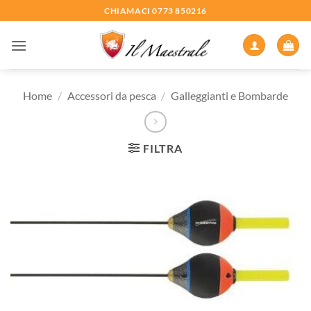
Salta
CHIAMACI 0773 850216
ai
contenuti
Home
/
Accessori da pesca
/
Galleggianti e Bombarde
FILTRA