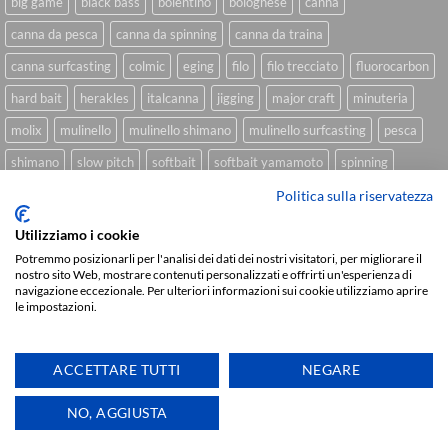
big game
black bass
bolentino
bolognese
canna
canna da pesca
canna da spinning
canna da traina
canna surfcasting
colmic
eging
filo
filo trecciato
fluorocarbon
hard bait
herakles
italcanna
jigging
major craft
minuteria
molix
mulinello
mulinello shimano
mulinello surfcasting
pesca
shimano
slow pitch
softbait
softbait yamamoto
spinning
spinning inshore
surfcasting
traina
trecciato
trolling
tubertini
Politica sulla riservatezza
Utilizziamo i cookie
Potremmo posizionarli per l'analisi dei dati dei nostri visitatori, per migliorare il
nostro sito Web, mostrare contenuti personalizzati e offrirti un'esperienza di
Sviluppato da
We Blink Design
navigazione eccezionale. Per ulteriori informazioni sui cookie utilizziamo aprire
le impostazioni.
Visa
PayPal
Stripe
MasterCard
Cash
On
CHI SIAMO
BLOG
FAQ
CONTATTI
Delivery
ACCETTARE TUTTI
NEGARE
Copyright 2026 ©
IlMaestralePesca.it
Ti aiutiamo
NO, AGGIUSTA