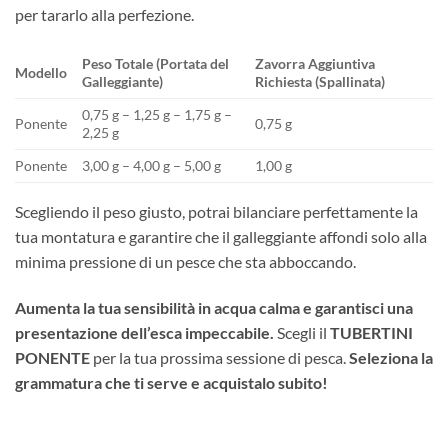
per tararlo alla perfezione.
Peso Totale (Portata del
Zavorra Aggiuntiva
Modello
Galleggiante)
Richiesta (Spallinata)
0,75 g – 1,25 g – 1,75 g –
Ponente
0,75 g
2,25 g
Ponente
3,00 g – 4,00 g – 5,00 g
1,00 g
Scegliendo il peso giusto, potrai bilanciare perfettamente la
tua montatura e garantire che il galleggiante affondi solo alla
minima pressione di un pesce che sta abboccando.
Aumenta la tua sensibilità in acqua calma e garantisci una
presentazione dell’esca impeccabile.
Scegli il
TUBERTINI
PONENTE
per la tua prossima sessione di pesca.
Seleziona la
grammatura che ti serve e acquistalo subito!