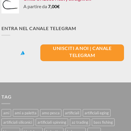
A partire da
7,00
€
ENTRA NEL CANALE TELEGRAM
UNISCITI A NOI | CANALE
TELEGRAM
TAG
ami
ami a paletta
amo pesca
artificiali
artificiali eging
artificiali siliconici
artificiali spinning
az trading
bass fishing