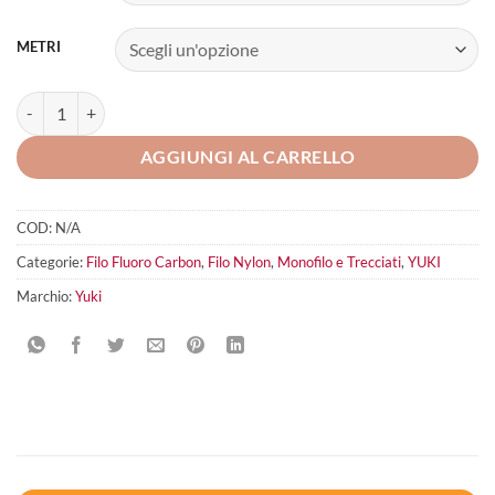
METRI
Nylon Invisible 3G Yuki quantità
AGGIUNGI AL CARRELLO
COD:
N/A
Categorie:
Filo Fluoro Carbon
,
Filo Nylon
,
Monofilo e Trecciati
,
YUKI
Marchio:
Yuki