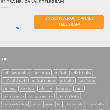
ENTRA NEL CANALE TELEGRAM
UNISCITI A NOI | CANALE
TELEGRAM
TAG
ami
ami a paletta
amo pesca
artificiali
artificiali eging
artificiali siliconici
artificiali spinning
az trading
bass fishing
big game
black bass
bolentino
bolognese
canna
canna da pesca
canna da spinning
canna da traina
canna surfcasting
colmic
eging
filo
filo trecciato
fluorocarbon