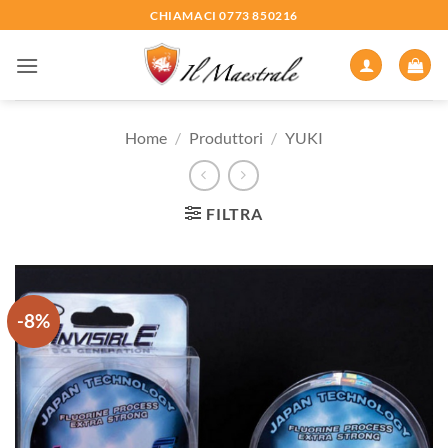
Salta
CHIAMACI 0773 850216
ai
contenuti
Home
/
Produttori
/
YUKI
FILTRA
-8%