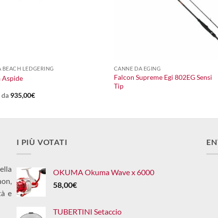
+
 BEACH LEDGERING
CANNE DA EGING
Falcon Supreme Egi 802EG Sensi
a Aspide
Tip
e da
935,00
€
I PIÙ VOTATI
EN
ella
OKUMA Okuma Wave x 6000
non,
58,00
€
tà e
TUBERTINI Setaccio