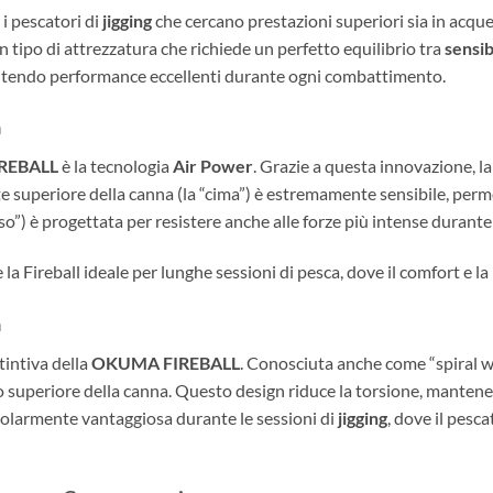
 i pescatori di
jigging
che cercano prestazioni superiori sia in acque
un tipo di attrezzatura che richiede un perfetto equilibrio tra
sensib
arantendo performance eccellenti durante ogni combattimento.
a
REBALL
è la tecnologia
Air Power
. Grazie a questa innovazione, l
e superiore della canna (la “cima”) è estremamente sensibile, per
rso”) è progettata per resistere anche alle forze più intense durant
la Fireball ideale per lunghe sessioni di pesca, dove il comfort e l
à
tintiva della
OKUMA FIREBALL
. Conosciuta anche come “spiral wr
 lato superiore della canna. Questo design riduce la torsione, mante
colarmente vantaggiosa durante le sessioni di
jigging
, dove il pesc