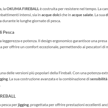
a, la
OKUMA FIREBALL
è costruita per resistere nel tempo. La ca
mbattimenti intensi, sia in
acque dolci
che in
acque salate
. La sua
d
 durante le lunghe giornate di pesca.
di Pesca
tra leggerezza e potenza. Il design ergonomico garantisce una pres
a per offrire un comfort eccezionale, permettendo ai pescatori di 
una delle versioni più popolari della Fireball. Con una potenza ext
gging
. La sua costruzione avanzata e la combinazione di
sensibilità
.
FIREBALL
a pesca per
jigging
, progettata per offrire prestazioni eccellenti anch