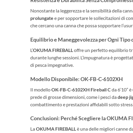
Resistenza e Durabilità Senza Compromessi
Nonostante la leggerezza e la sensibilità della cann
prolungate
e per sopportare le sollecitazioni di co
che cercano una canna che possa sopportare l’usura
Equilibrio e Maneggevolezza per Ogni Tipo 
L’
OKUMA FIREBALL
offre un perfetto equilibrio 
durante lunghe sessioni. L’impugnatura è progettat
di pesca impegnative.
Modello Disponibile: OK-FB-C-6102XH
Il modello
OK-FB-C-6102XH Fireball C
da 6’10” è 
prede di grosse dimensioni, come i pesci da
deep ji
combattimento e prestazioni affidabili sotto stress
Conclusioni: Perché Scegliere la OKUMA 
La
OKUMA FIREBALL
è una delle migliori canne d