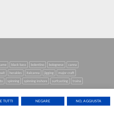
game
black bass
bolentino
bolognese
canna
bait
herakles
italcanna
jigging
major craft
to
spinning
spinning inshore
surfcasting
traina
E TUTTI
NEGARE
NO, AGGIUSTA
Ti aiutiamo
Visa
PayPal
Stripe
MasterCard
Cash
ink Design