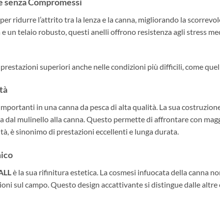
e senza Compromessi
er ridurre l’attrito tra la lenza e la canna, migliorando la scorrev
à e un telaio robusto, questi anelli offrono resistenza agli stress me
prestazioni superiori anche nelle condizioni più difficili, come quel
ità
importanti in una canna da pesca di alta qualità. La sua costruzione
a dal mulinello alla canna. Questo permette di affrontare con maggi
lità, è sinonimo di prestazioni eccellenti e lunga durata.
mico
ALL
è la sua rifinitura estetica. La cosmesi infuocata della canna n
zioni sul campo. Questo design accattivante si distingue dalle altr