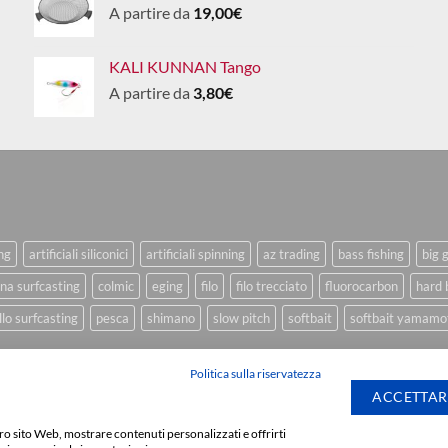
A partire da
19,00
€
KALI KUNNAN Tango
A partire da
3,80
€
ing
artificiali siliconici
artificiali spinning
az trading
bass fishing
big 
na surfcasting
colmic
eging
filo
filo trecciato
fluorocarbon
hard 
lo surfcasting
pesca
shimano
slow pitch
softbait
softbait yamamo
Politica sulla riservatezza
ACCETTAR
stro sito Web, mostrare contenuti personalizzati e offrirti
Sviluppato da
We Bl