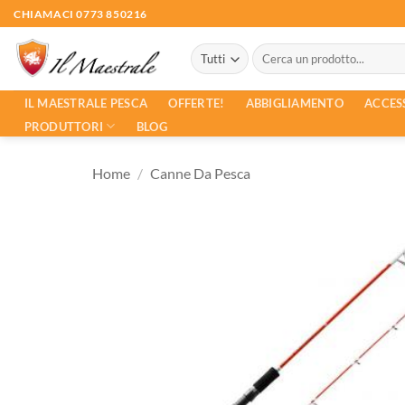
Salta
CHIAMACI 0773 850216
ai
Cerca:
contenuti
ACCES
IL MAESTRALE PESCA
OFFERTE!
ABBIGLIAMENTO
PRODUTTORI
BLOG
Home
/
Canne Da Pesca