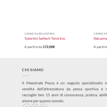
+
+
CANNE DA BOLENTINO
CANNE DA
e
Tubertini Sailtech Twist Evo
Italcann
A partire da
172,00
€
A partir
CHI SIAMO
Il Maestrale Pesca è un negozio specializzato n
vendita dell’attrezzatura da pesca sportiva e 
raccoglie ben 15 anni di conoscenza, pratica, abili
amore per questo mondo.