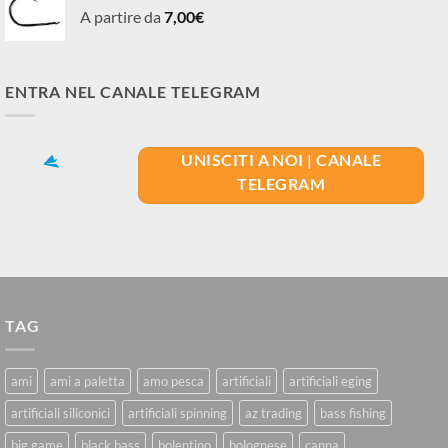
A partire da
7,00
€
ENTRA NEL CANALE TELEGRAM
UNISCITI A NOI | CANALE
TELEGRAM
TAG
ami
ami a paletta
amo pesca
artificiali
artificiali eging
artificiali siliconici
artificiali spinning
az trading
bass fishing
big game
black bass
bolentino
bolognese
canna