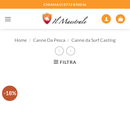
Salta
CHIAMACI 0773 850216
ai
contenuti
Home
/
Canne Da Pesca
/
Canne da Surf Casting
FILTRA
-18%