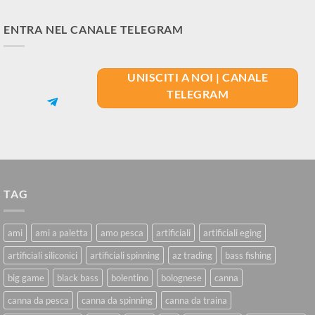
ENTRA NEL CANALE TELEGRAM
UNISCITI A NOI | CANALE
TELEGRAM
TAG
ami
ami a paletta
amo pesca
artificiali
artificiali eging
artificiali siliconici
artificiali spinning
az trading
bass fishing
big game
black bass
bolentino
bolognese
canna
canna da pesca
canna da spinning
canna da traina