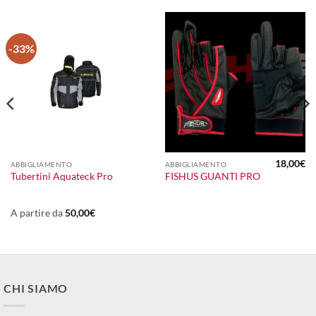
-33%
18,00
€
ABBIGLIAMENTO
ABBIGLIAMENTO
l
Tubertini Aquateck Pro
FISHUS GUANTI PRO
o
prezzo
ale
attuale
:
.
7,00€.
A partire da
50,00
€
CHI SIAMO