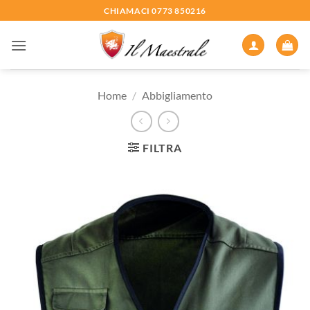
Salta
CHIAMACI 0773 850216
ai
contenuti
Home
/
Abbigliamento
FILTRA