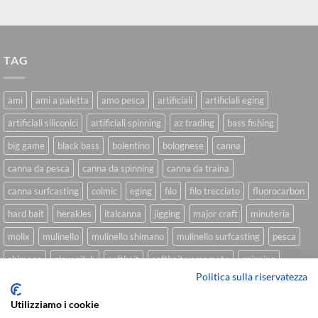
TAG
ami
ami a paletta
amo pesca
artificiali
artificiali eging
artificiali siliconici
artificiali spinning
az trading
bass fishing
big game
black bass
bolentino
bolognese
canna
canna da pesca
canna da spinning
canna da traina
canna surfcasting
colmic
eging
filo
filo trecciato
fluorocarbon
hard bait
herakles
italcanna
jigging
major craft
minuteria
molix
mulinello
mulinello shimano
mulinello surfcasting
pesca
shimano
slow pitch
softbait
softbait yamamoto
spinning
Politica sulla riservatezza
spinning inshore
surfcasting
traina
trecciato
trolling
tubertini
Utilizziamo i cookie