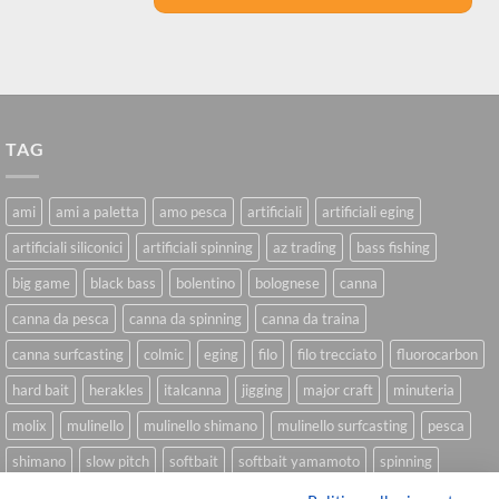
TAG
ami
ami a paletta
amo pesca
artificiali
artificiali eging
artificiali siliconici
artificiali spinning
az trading
bass fishing
big game
black bass
bolentino
bolognese
canna
canna da pesca
canna da spinning
canna da traina
canna surfcasting
colmic
eging
filo
filo trecciato
fluorocarbon
hard bait
herakles
italcanna
jigging
major craft
minuteria
molix
mulinello
mulinello shimano
mulinello surfcasting
pesca
shimano
slow pitch
softbait
softbait yamamoto
spinning
spinning inshore
surfcasting
traina
trecciato
trolling
tubertini