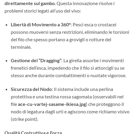
direttamente sul gambo
. Questa innovazione risolve i
problemi storici legati all’uso del vivo:
Libertà di Movimento a 360°
: Pesci esca o crostacei
possono muoversi senza restrizioni, eliminando le torsioni
del filo che spesso portano a grovigli o rotture del
terminale.
Gestione del “Dragging”
: La girella assorbe i movimenti
frenetici dell’esca, impedendo che il filo si attorcigli su se
stesso anche durante combattimenti o nuotate vigorose.
Sicurezza del Nodo
: Il sistema include una perlina
protettiva e una testina rossa sagomata (osservabili nel
file
ace-cu-vartej-sasame-ikiesa.jpg
) che proteggono il
nodo di legatura dagli urti e agiscono come richiamo visivo
(strike point).
Qualità Costruttiva e Forza