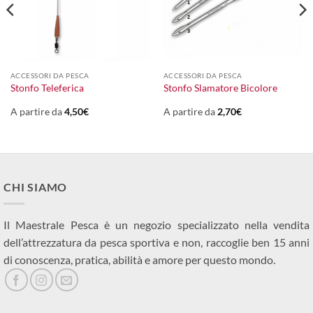
ACCESSORI DA PESCA
ACCESSORI DA PESCA
l
Stonfo Teleferica
Stonfo Slamatore Bicolore
prezzo
le
attuale
:
A partire da
4,50
€
A partire da
2,70
€
25,00€.
CHI SIAMO
Il Maestrale Pesca è un negozio specializzato nella vendita
dell’attrezzatura da pesca sportiva e non, raccoglie ben 15 anni
di conoscenza, pratica, abilità e amore per questo mondo.