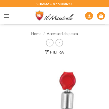
Salta
CHIAMACI 0773 850216
ai
contenuti
Home
/
Accessori da pesca
FILTRA