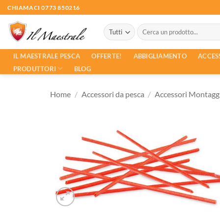
Salta
CHIAMACI 0773 850216
ai
Cerca:
contenuti
ACCES
IL MAESTRALE PESCA
OFFERTE!
ABBIGLIAMENTO
PRODUTTORI
BLOG
Home
/
Accessori da pesca
/
Accessori Montagg