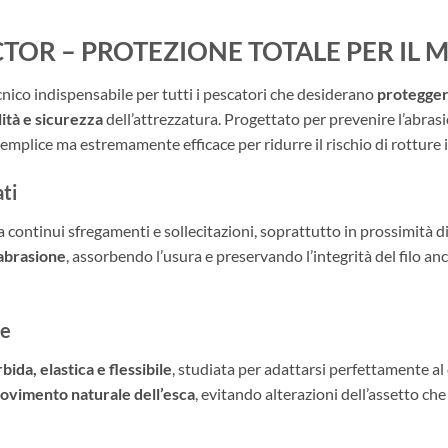
CTOR – PROTEZIONE TOTALE PER IL
nico indispensabile per tutti i pescatori che desiderano
proteggere
lità e sicurezza
dell’attrezzatura. Progettato per prevenire l’abra
emplice ma estremamente efficace per ridurre il rischio di rotture
ati
 continui sfregamenti e sollecitazioni, soprattutto in prossimità di 
-abrasione
, assorbendo l’usura e preservando l’integrità del filo anch
le
bida, elastica e flessibile
, studiata per adattarsi perfettamente al 
vimento naturale dell’esca
, evitando alterazioni dell’assetto ch