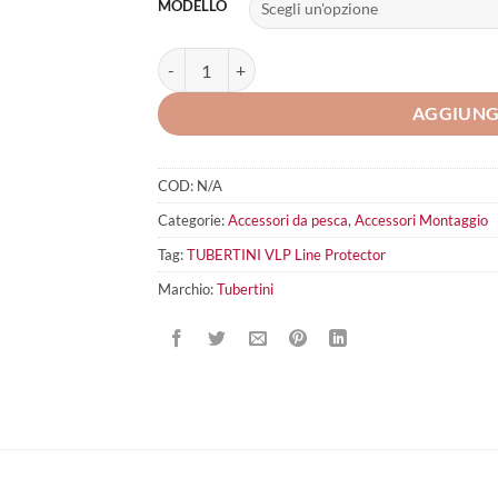
MODELLO
TUBERTINI VLP Line Protector quantità
AGGIUNG
COD:
N/A
Categorie:
Accessori da pesca
,
Accessori Montaggio
Tag:
TUBERTINI VLP Line Protector
Marchio:
Tubertini