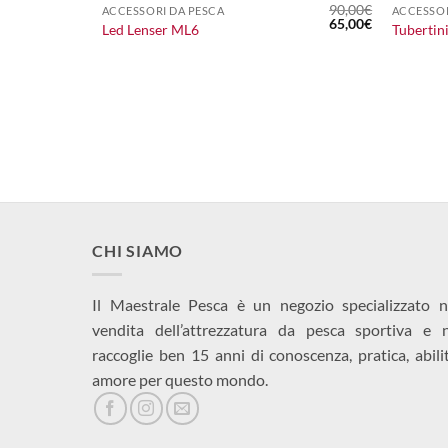
90,00
€
ACCESSORI DA PESCA
ACCESSOR
Il
Il
65,00
€
Led Lenser ML6
Tubertini
prezzo
prezzo
originale
attuale
era:
è:
90,00€.
65,00€.
CHI SIAMO
Il Maestrale Pesca è un negozio specializzato n
vendita dell’attrezzatura da pesca sportiva e 
raccoglie ben 15 anni di conoscenza, pratica, abili
amore per questo mondo.