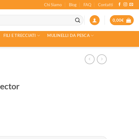
Chi Siamo
Blog
FAQ
Contatti
0,00
€
FILI E TRECCIATI
MULINELLI DA PESCA
ector