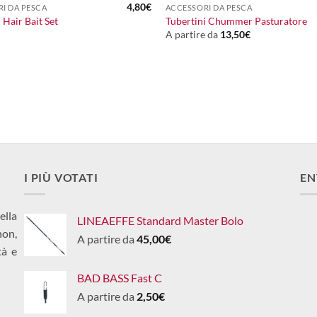
4,80
€
I DA PESCA
ACCESSORI DA PESCA
 Hair Bait Set
Tubertini Chummer Pasturatore
A partire da
13,50
€
I PIÙ VOTATI
EN
ella
LINEAEFFE Standard Master Bolo
non,
A partire da
45,00
€
tà e
BAD BASS Fast C
A partire da
2,50
€