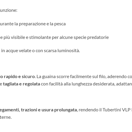
funzione:
urante la preparazione e la pesca
ale più visibile e stimolante per alcune specie predatorie
 in acque velate o con scarsa luminosità.
o rapido e sicuro
. La guaina scorre facilmente sul filo, aderendo c
re
tagliata e regolata
con facilità alla lunghezza desiderata, adattan
regamenti, trazioni e usura prolungata
, rendendo il Tubertini VLP 
terne.