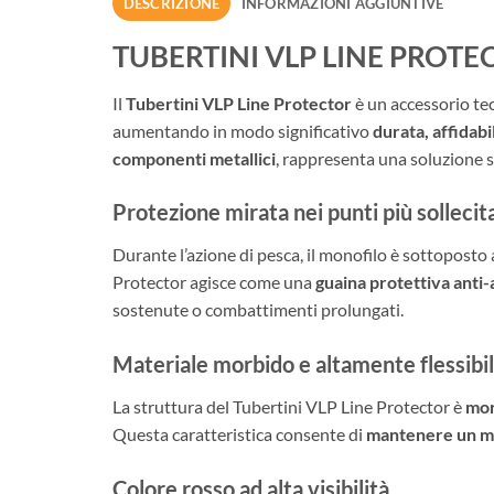
DESCRIZIONE
INFORMAZIONI AGGIUNTIVE
TUBERTINI VLP LINE PROTE
Il
Tubertini VLP Line Protector
è un accessorio tec
aumentando in modo significativo
durata, affidabi
componenti metallici
, rappresenta una soluzione s
Protezione mirata nei punti più sollecit
Durante l’azione di pesca, il monofilo è sottoposto a
Protector agisce come una
guaina protettiva anti
sostenute o combattimenti prolungati.
Materiale morbido e altamente flessibi
La struttura del Tubertini VLP Line Protector è
mor
Questa caratteristica consente di
mantenere un mo
Colore rosso ad alta visibilità