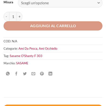
Misura
Sasame O'Shanty F 303 quantità
AGGIUNGI AL CARRELLO
COD:
N/A
Categorie:
Ami Da Pesca
,
Ami Occhiello
Tag:
Sasame O'Shanty F 303
Marchio:
SASAME