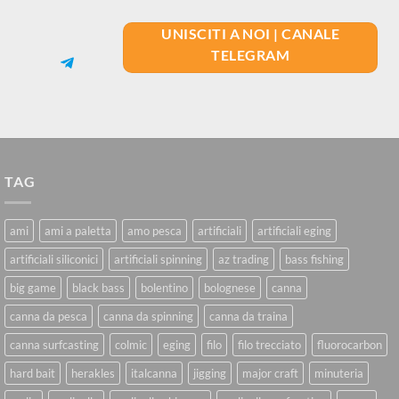
UNISCITI A NOI | CANALE
TELEGRAM
TAG
ami
ami a paletta
amo pesca
artificiali
artificiali eging
artificiali siliconici
artificiali spinning
az trading
bass fishing
big game
black bass
bolentino
bolognese
canna
canna da pesca
canna da spinning
canna da traina
canna surfcasting
colmic
eging
filo
filo trecciato
fluorocarbon
hard bait
herakles
italcanna
jigging
major craft
minuteria