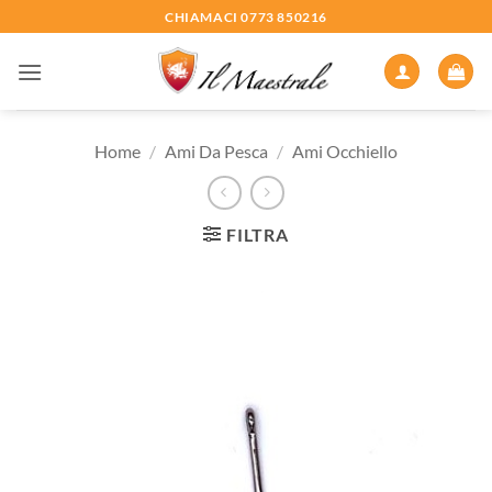
Salta
CHIAMACI 0773 850216
ai
contenuti
Home
/
Ami Da Pesca
/
Ami Occhiello
FILTRA