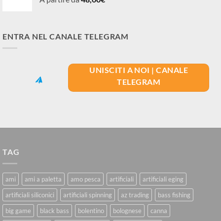
ENTRA NEL CANALE TELEGRAM
UNISCITI A NOI | CANALE
TELEGRAM
TAG
ami
ami a paletta
amo pesca
artificiali
artificiali eging
artificiali siliconici
artificiali spinning
az trading
bass fishing
big game
black bass
bolentino
bolognese
canna