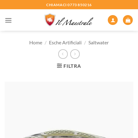
Salta
CHIAMACI 0773 850216
ai
contenuti
Home
/
Esche Artificiali
/
Saltwater
FILTRA