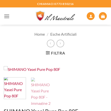
Salta
CHIAMACI 0773 850216
ai
contenuti
Home
/
Esche Artificiali
FILTRA