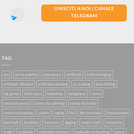
UNISCITI A NOI | CANALE
TELEGRAM
TAG
ami
ami a paletta
amo pesca
artificiali
artificiali eging
artificiali siliconici
artificiali spinning
az trading
bass fishing
big game
black bass
bolentino
bolognese
canna
canna da pesca
canna da spinning
canna da traina
canna surfcasting
colmic
eging
filo
filo trecciato
fluorocarbon
hard bait
herakles
italcanna
jigging
major craft
minuteria
molix
mulinello
mulinello shimano
mulinello surfcasting
pesca