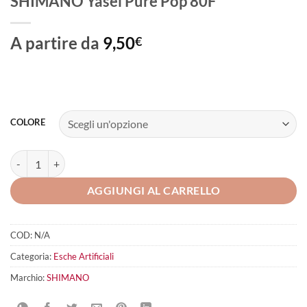
SHIMANO Yasei Pure Pop 80F
A partire da
9,50
€
COLORE
SHIMANO Yasei Pure Pop 80F quantità
AGGIUNGI AL CARRELLO
COD:
N/A
Categoria:
Esche Artificiali
Marchio:
SHIMANO